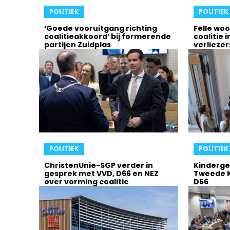
POLITIEK
POLITIEK
‘Goede vooruitgang richting
Felle wo
coalitieakkoord’ bij formerende
coalitie 
partijen Zuidplas
verliezer
POLITIEK
POLITIEK
ChristenUnie-SGP verder in
Kinderg
gesprek met VVD, D66 en NEZ
Tweede K
over vorming coalitie
D66