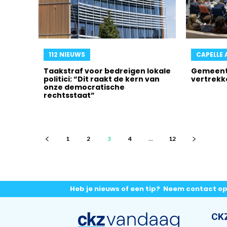
112 NIEUWS
CAPELLE 
Taakstraf voor bedreigen lokale
Gemeent
politici: “Dit raakt de kern van
vertrekk
onze democratische
rechtsstaat”
1
2
3
4
...
12
Heb je nieuws of een tip? Neem contact o
CK