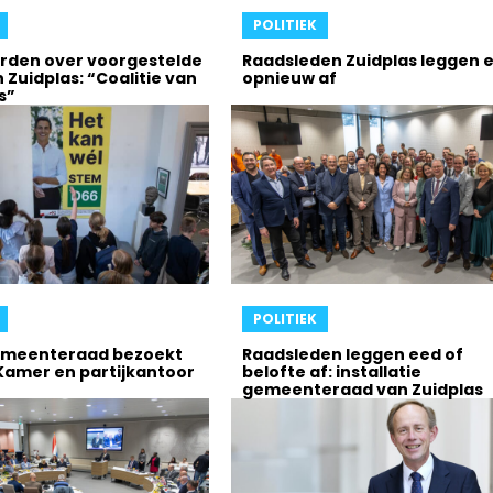
POLITIEK
orden over voorgestelde
Raadsleden Zuidplas leggen 
in Zuidplas: “Coalitie van
opnieuw af
s”
POLITIEK
emeenteraad bezoekt
Raadsleden leggen eed of
amer en partijkantoor
belofte af: installatie
gemeenteraad van Zuidplas