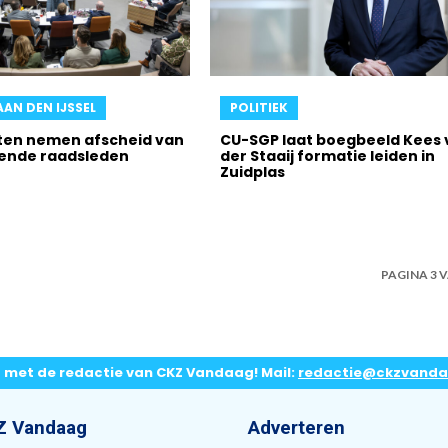
AAN DEN IJSSEL
POLITIEK
en nemen afscheid van
CU-SGP laat boegbeeld Kees 
ende raadsleden
der Staaij formatie leiden in
Zuidplas
PAGINA 3 V
p met de redactie van CKZ Vandaag! Mail:
redactie@ckzvanda
Z Vandaag
Adverteren