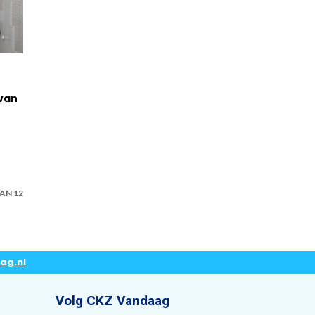
van
AN 12
ag.nl
Volg CKZ Vandaag