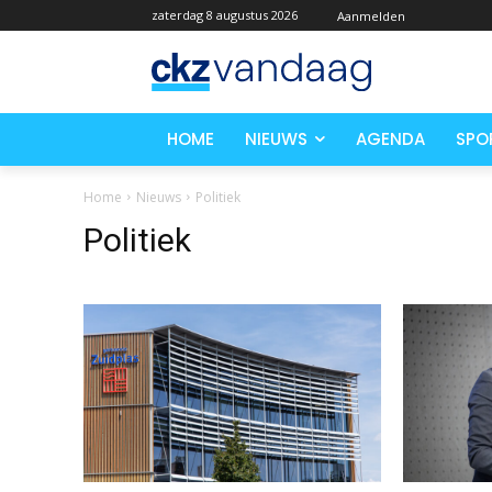
zaterdag 8 augustus 2026
Aanmelden
HOME
NIEUWS
AGENDA
SPO
Home
Nieuws
Politiek
Politiek