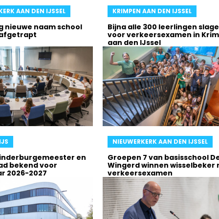
ERK AAN DEN IJSSEL
KRIMPEN AAN DEN IJSSEL
ag nieuwe naam school
Bijna alle 300 leerlingen slag
 afgetrapt
voor verkeersexamen in Kri
aan den IJssel
JS
NIEUWERKERK AAN DEN IJSSEL
inderburgemeester en
Groepen 7 van basisschool D
ad bekend voor
Wingerd winnen wisselbeker 
ar 2026-2027
verkeersexamen