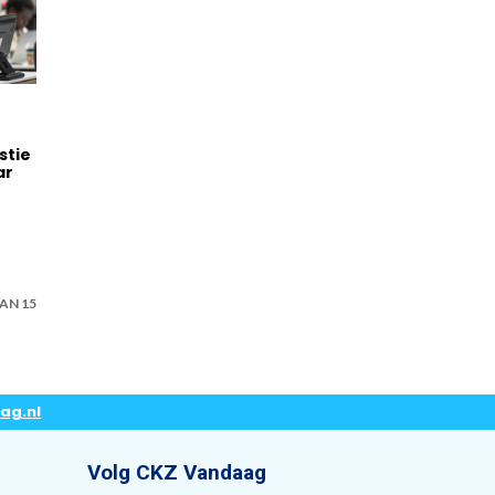
stie
ar
AN 15
ag.nl
Volg CKZ Vandaag