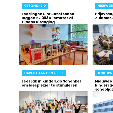
GEZONDHEID
NIEUWERK
Leerlingen Sint Jozefschool
Prijsvra
leggen 22.388 kilometer af
Zuidplas
tijdens uitdaging
CAPELLE AAN DEN IJSSEL
ONDERWI
LeesLab in KinderLab Schenkel
Nieuwe k
om leesplezier te stimuleren
kinderra
schoolja