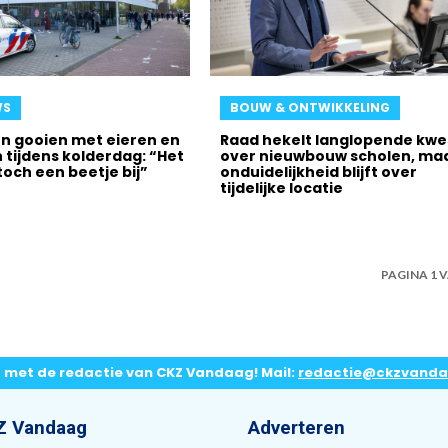
WS
BOUW & ONTWIKKELING
en gooien met eieren en
Raad hekelt langlopende kwe
 tijdens kolderdag: “Het
over nieuwbouw scholen, ma
toch een beetje bij”
onduidelijkheid blijft over
tijdelijke locatie
PAGINA 1 V
p met de redactie van CKZ Vandaag! Mail:
redactie@ckzvanda
Z Vandaag
Adverteren