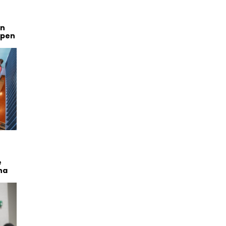
en
mpen
e
na