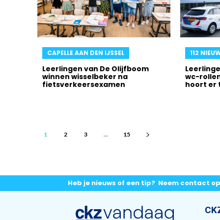
CAPELLE AAN DEN IJSSEL
112 NIEU
Leerlingen van De Olijfboom
Leerling
winnen wisselbeker na
wc-rollen
fietsverkeersexamen
hoort er 
1
2
3
...
15
Heb je nieuws of een tip? Neem contact o
CK