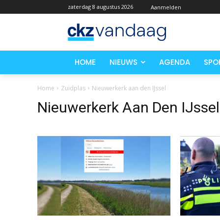
zaterdag 8 augustus 2026
Aanmelden
HOME
NIEUWS
AGENDA
SPO
Home
Zuidplas
Nieuwerkerk aan den IJssel
Nieuwerkerk Aan Den IJssel