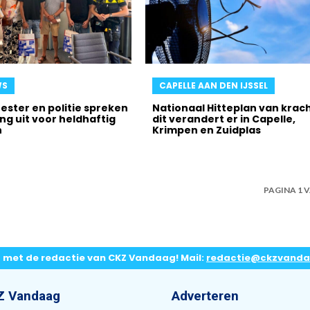
WS
CAPELLE AAN DEN IJSSEL
ster en politie spreken
Nationaal Hitteplan van krach
ng uit voor heldhaftig
dit verandert er in Capelle,
n
Krimpen en Zuidplas
PAGINA 1 V
p met de redactie van CKZ Vandaag! Mail:
redactie@ckzvanda
Z Vandaag
Adverteren