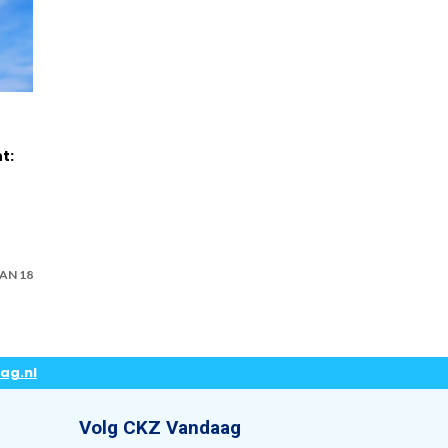
t:
AN 18
ag.nl
Volg CKZ Vandaag