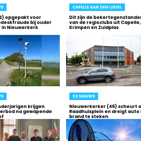
WS
CAPELLE AAN DEN IJSSEL
2) opgepakt voor
Dit zijn de bekertegenstande
deskfraude bij ouder
van de regioclubs uit Capelle,
 in Nieuwerkerk
Krimpen en Zuidplas
WS
112 NIEUWS
derjarigen krijgen
Nieuwerkerker (46) scheurt 
verbod na gewapende
Raadhuisplein en dreigt auto 
of
brand te steken