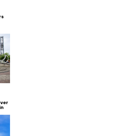
rs
over
in