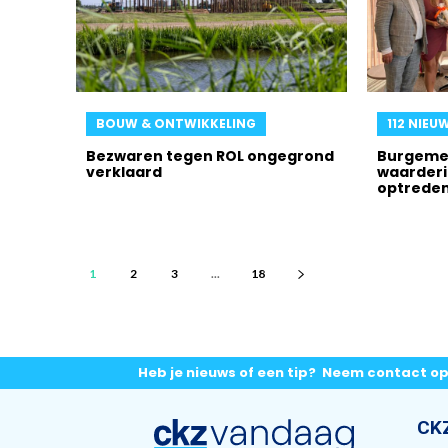
BOUW & ONTWIKKELING
112 NIEU
Bezwaren tegen ROL ongegrond
Burgemee
verklaard
waarderi
optrede
1
2
3
...
18
Heb je nieuws of een tip? Neem contact o
CK