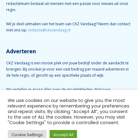
redactieteam bestaat uit mensen met een passie voor nieuws uit onze
regio.
Wil je deel uitmaken van het team van CKZ Vandaag? Neem dan contact
met ons op:
redactie@ckzvandaag.nl
Adverteren
CKZ Vandaag is een mooie plek om jouw bedrijf onder de aandacht te
brengen. Bij ons kun je voor een vast bedrag per maand adverteren in
de hele regio, of gericht op een specifieke plaats of wijk.
Wij vertellen je graag alles over de mogelijkheden. Mail naar
info@ckzvandaag.nl
We use cookies on our website to give you the most
relevant experience by remembering your preferences
and repeat visits. By clicking “Accept All”, you consent
Volg CKZ Vandaag
to the use of ALL the cookies. However, you may visit
"Cookie Settings" to provide a controlled consent.
Cookie Settings
Accept All