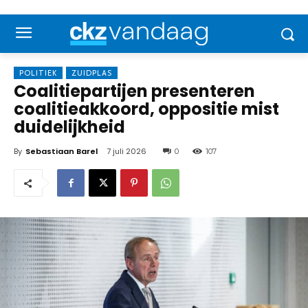
POLITIEK
ZUIDPLAS
Coalitiepartijen presenteren
coalitieakkoord, oppositie mist
duidelijkheid
By
Sebastiaan Barel
7 juli 2026
0
107