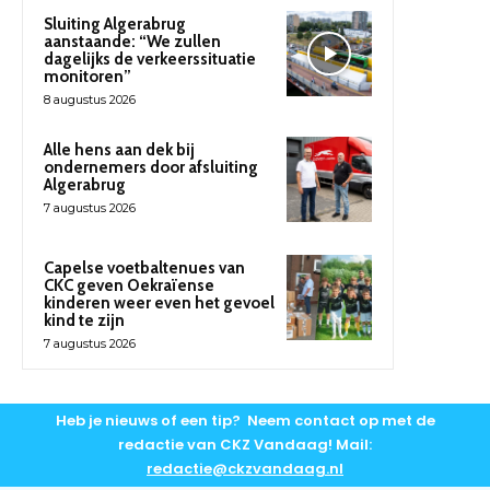
Sluiting Algerabrug
aanstaande: “We zullen
dagelijks de verkeerssituatie
monitoren”
8 augustus 2026
Alle hens aan dek bij
ondernemers door afsluiting
Algerabrug
7 augustus 2026
Capelse voetbaltenues van
CKC geven Oekraïense
kinderen weer even het gevoel
kind te zijn
7 augustus 2026
Heb je nieuws of een tip? Neem contact op met de
redactie van CKZ Vandaag! Mail:
redactie@ckzvandaag.nl