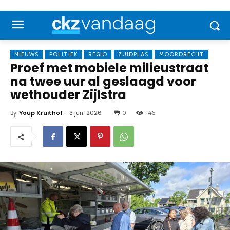
NIEUWS
POLITIEK
REGIO
ZUIDPLAS
MOORDRECHT
Proef met mobiele milieustraat
na twee uur al geslaagd voor
wethouder Zijlstra
By
Youp Kruithof
3 juni 2026
0
146