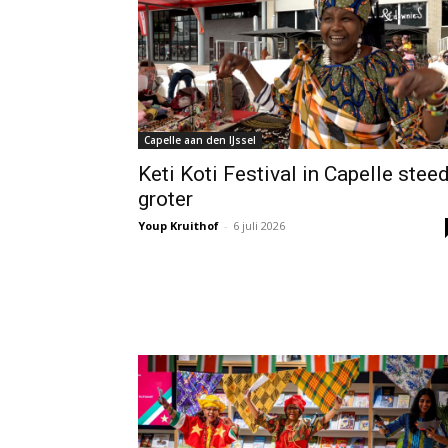
Capelle aan den IJssel
Keti Koti Festival in Capelle stee
groter
Youp Kruithof
-
6 juli 2026