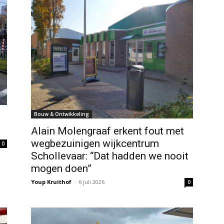
Bouw & Ontwikkeling
Alain Molengraaf erkent fout met
wegbezuinigen wijkcentrum
0
Schollevaar: “Dat hadden we nooit
mogen doen”
Youp Kruithof
-
6 juli 2026
0