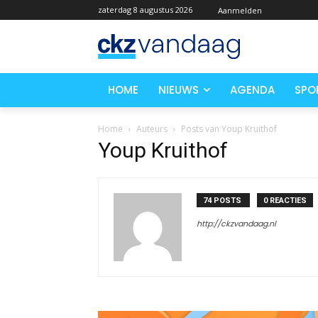
zaterdag 8 augustus 2026
Aanmelden
HOME
NIEUWS
AGENDA
SPO
Home
Auteurs
Posts van Youp Kruithof
Youp Kruithof
74 POSTS
0 REACTIES
http://ckzvandaag.nl