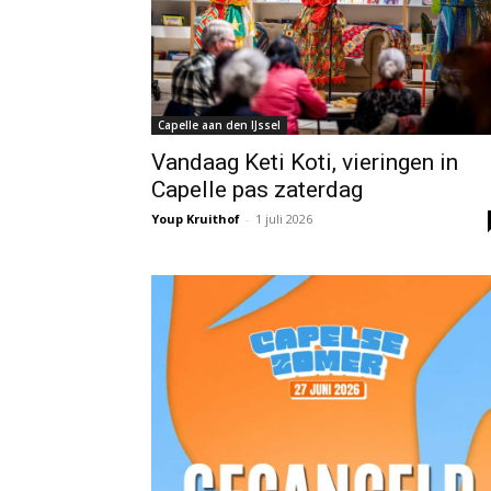
Capelle aan den IJssel
Vandaag Keti Koti, vieringen in
Capelle pas zaterdag
Youp Kruithof
-
1 juli 2026