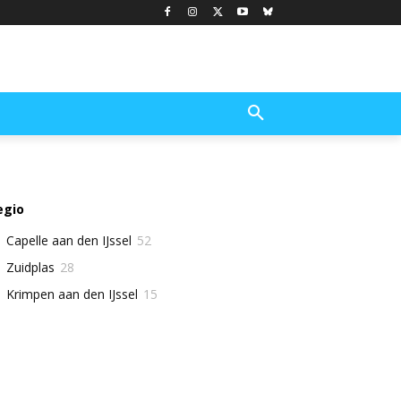
egio
Capelle aan den IJssel
52
Zuidplas
28
Krimpen aan den IJssel
15