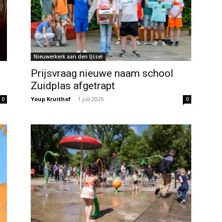
Nieuwerkerk aan den IJssel
Prijsvraag nieuwe naam school
Zuidplas afgetrapt
Youp Kruithof
-
1 juli 2026
0
0