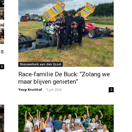
ds
Nieuwerkerk aan den IJssel
0
Race-familie De Buck: “Zolang we
maar blijven genieten”
Youp Kruithof
-
5 juli 2026
0