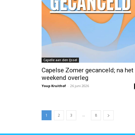
Capelle aan den IJssel
Capelse Zomer gecanceld; na het
weekend overleg
Youp Kruithof
-
26 juni 2026
...
1
2
3
8