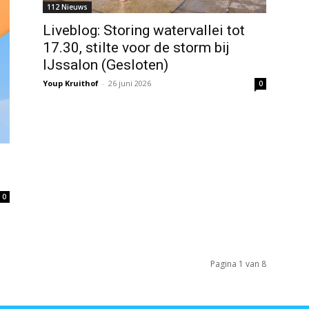
112 Nieuws
Liveblog: Storing watervallei tot
17.30, stilte voor de storm bij
IJssalon (Gesloten)
Youp Kruithof
-
26 juni 2026
0
0
Pagina 1 van 8