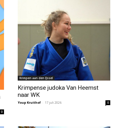
Krimpen aan den IJssel
Krimpense judoka Van Heemst
naar WK
s
Youp Kruithof
-
17 juli 2026
0
0