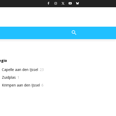
egio
Capelle aan den IJssel
23
Zuidplas
1
Krimpen aan den IJssel
6