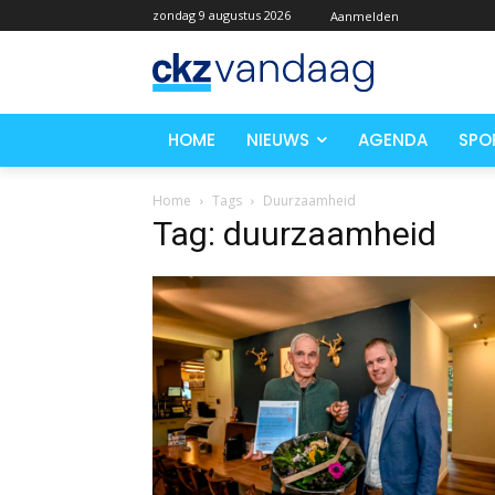
zondag 9 augustus 2026
Aanmelden
HOME
NIEUWS
AGENDA
SPO
Home
Tags
Duurzaamheid
Tag: duurzaamheid