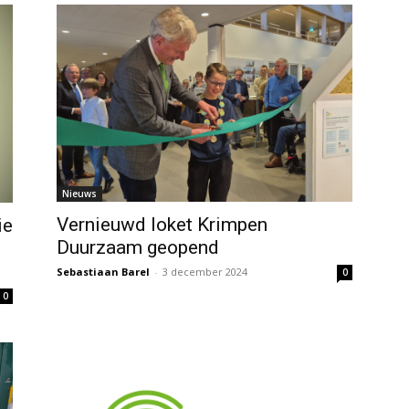
Nieuws
Vernieuwd loket Krimpen
ie
Duurzaam geopend
Sebastiaan Barel
-
3 december 2024
0
0