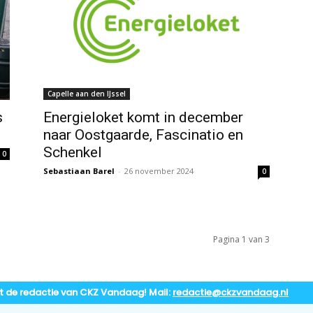
Capelle aan den IJssel
s
Energieloket komt in december
naar Oostgaarde, Fascinatio en
Schenkel
0
Sebastiaan Barel
-
26 november 2024
0
Pagina 1 van 3
t de redactie van CKZ Vandaag! Mail:
redactie@ckzvandaag.nl