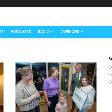
RT
PODCASTS
RADIO
OVER ONS
R