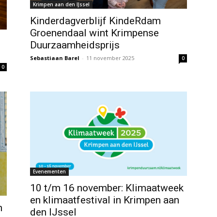
Krimpen aan den IJssel
Kinderdagverblijf KindeRdam
Groenendaal wint Krimpense
Duurzaamheidsprijs
Sebastiaan Barel
-
11 november 2025
0
0
Evenementen
10 t/m 16 november: Klimaatweek
en klimaatfestival in Krimpen aan
n
den IJssel