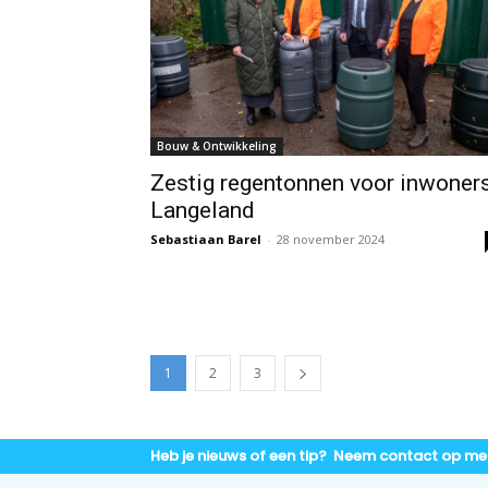
Bouw & Ontwikkeling
Zestig regentonnen voor inwoner
Langeland
Sebastiaan Barel
-
28 november 2024
1
2
3
Heb je nieuws of een tip? Neem contact op me