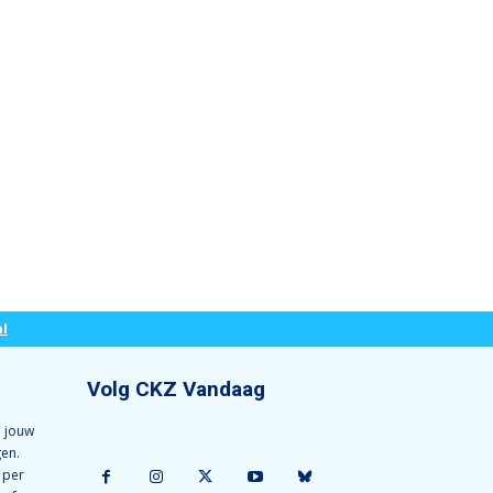
l
Volg CKZ Vandaag
 jouw
gen.
 per