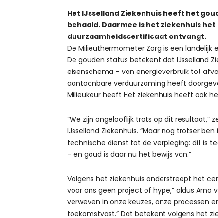
Het IJsselland Ziekenhuis heeft het go
behaald. Daarmee is het ziekenhuis het 
duurzaamheidscertificaat ontvangt.
De Milieuthermometer Zorg is een landelijk 
De gouden status betekent dat IJsselland Z
eisenschema – van energieverbruik tot afval
aantoonbare verduurzaming heeft doorgev
Milieukeur heeft Het ziekenhuis heeft ook h
“We zijn ongelooflijk trots op dit resultaat,”
IJsselland Ziekenhuis. “Maar nog trotser ben i
technische dienst tot de verpleging: dit is
– en goud is daar nu het bewijs van.”
Volgens het ziekenhuis onderstreept het cer
voor ons geen project of hype,” aldus Arno v
verweven in onze keuzes, onze processen e
toekomstvast.” Dat betekent volgens het z