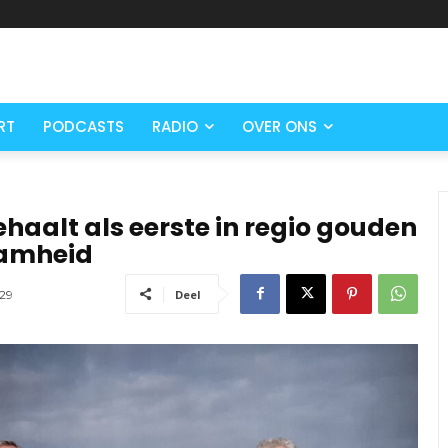
RT
PODCASTS
RADIO
OVER ONS
ehaalt als eerste in regio gouden
aamheid
29
Deel