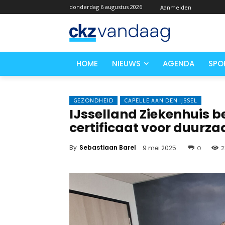
donderdag 6 augustus 2026
Aanmelden
HOME
NIEUWS
AGENDA
SPO
GEZONDHEID
CAPELLE AAN DEN IJSSEL
IJsselland Ziekenhuis b
certificaat voor duurz
By
Sebastiaan Barel
9 mei 2025
0
2