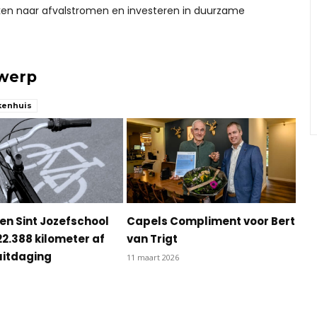
ijken naar afvalstromen en investeren in duurzame
rwerp
kenhuis
en Sint Jozefschool
Capels Compliment voor Bert
22.388 kilometer af
van Trigt
uitdaging
11 maart 2026