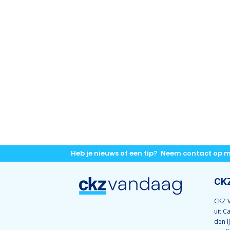
Heb je nieuws of een tip? Neem contact op 
CK
CKZ V
uit C
den I