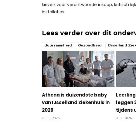
kiezen voor verantwoorde inkoop, kritisch k
installaties.
Lees verder over dit onde
duurzaamheid
Gezondheid
IJsselland Zie
Athena is duizendste baby
Leerling
van IJsselland Ziekenhuis in
leggen 
2026
tijdens 
23 juli 2026
8 juli 2026