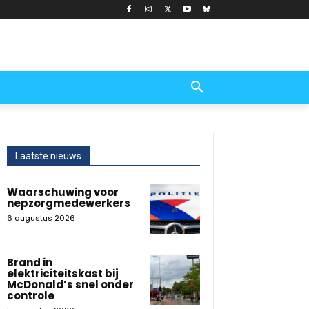
Laatste nieuws
Waarschuwing voor
nepzorgmedewerkers
6 augustus 2026
Brand in
elektriciteitskast bij
McDonald’s snel onder
controle