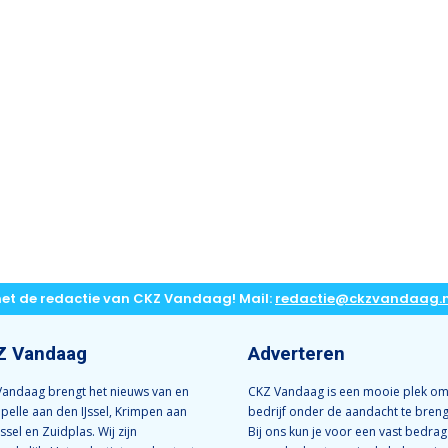
met de redactie van CKZ Vandaag! Mail:
redactie@ckzvandaag.n
Z Vandaag
Adverteren
andaag brengt het nieuws van en
CKZ Vandaag is een mooie plek om
apelle aan den IJssel, Krimpen aan
bedrijf onder de aandacht te bren
Jssel en Zuidplas. Wij zijn
Bij ons kun je voor een vast bedrag