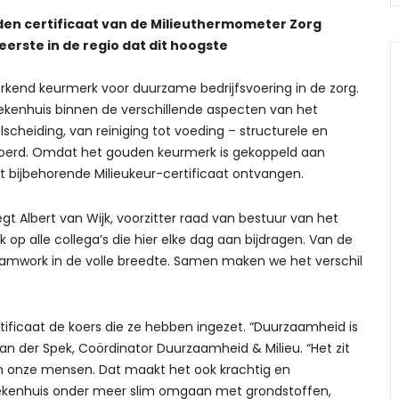
uden certificaat van de Milieuthermometer Zorg
eerste in de regio dat dit hoogste
erkend keurmerk voor duurzame bedrijfsvoering in de zorg.
iekenhuis binnen de verschillende aspecten van het
scheiding, van reiniging tot voeding – structurele en
oerd. Omdat het gouden keurmerk is gekoppeld aan
et bijbehorende Milieukeur-certificaat ontvangen.
 zegt Albert van Wijk, voorzitter raad van bestuur van het
k op alle collega’s die hier elke dag aan bijdragen. Van de
 teamwork in de volle breedte. Samen maken we het verschil
tificaat de koers die ze hebben ingezet. “Duurzaamheid is
an der Spek, Coördinator Duurzaamheid & Milieu. “Het zit
n onze mensen. Dat maakt het ook krachtig en
iekenhuis onder meer slim omgaan met grondstoffen,