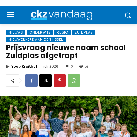
NIEUWS
ONDERWIJS
REGIO
ZUIDPLAS
NIEUWERKERK AAN DEN IJSSEL
Prijsvraag nieuwe naam school
Zuidplas afgetrapt
By
Youp Kruithof
1 juli 2026
0
52