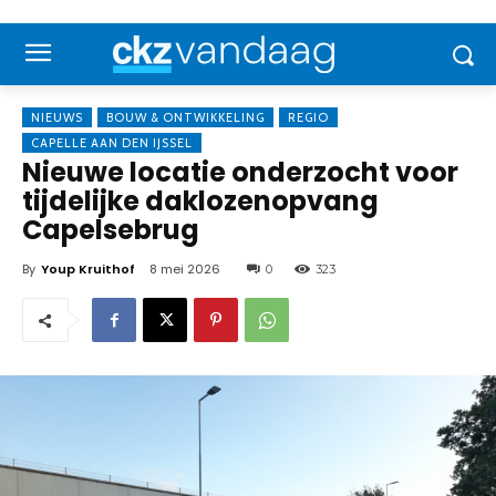
NIEUWS
BOUW & ONTWIKKELING
REGIO
CAPELLE AAN DEN IJSSEL
Nieuwe locatie onderzocht voor
tijdelijke daklozenopvang
Capelsebrug
By
Youp Kruithof
8 mei 2026
0
323