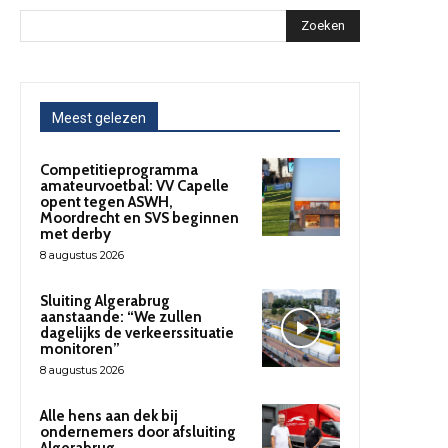
Zoeken
Meest gelezen
Competitieprogramma
amateurvoetbal: VV Capelle
opent tegen ASWH,
Moordrecht en SVS beginnen
met derby
8 augustus 2026
Sluiting Algerabrug
aanstaande: “We zullen
dagelijks de verkeerssituatie
monitoren”
8 augustus 2026
Alle hens aan dek bij
ondernemers door afsluiting