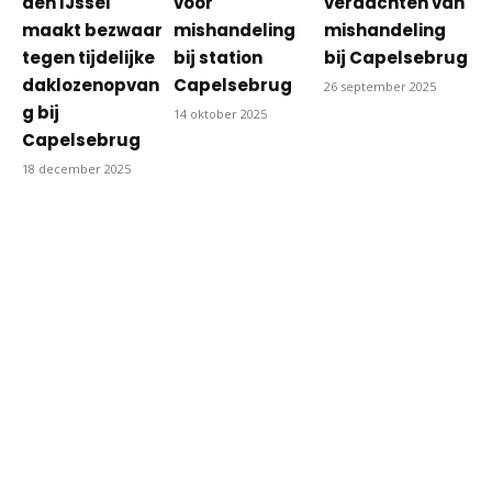
den IJssel
voor
verdachten van
maakt bezwaar
mishandeling
mishandeling
tegen tijdelijke
bij station
bij Capelsebrug
daklozenopvan
Capelsebrug
26 september 2025
g bij
14 oktober 2025
Capelsebrug
18 december 2025