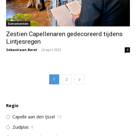
Evenementen
Zestien Capellenaren gedecoreerd tijdens
Lintjesregen
Sebastiaan Barel
-
26 april 2023
0
1
2
Regio
Capelle aan den IJssel
10
Zuidplas
4