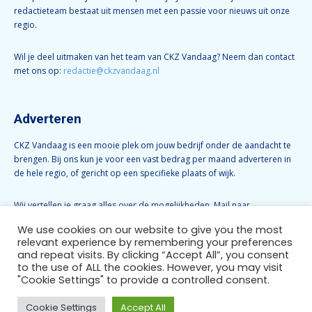
redactieteam bestaat uit mensen met een passie voor nieuws uit onze
regio.
Wil je deel uitmaken van het team van CKZ Vandaag? Neem dan contact
met ons op:
redactie@ckzvandaag.nl
Adverteren
CKZ Vandaag is een mooie plek om jouw bedrijf onder de aandacht te
brengen. Bij ons kun je voor een vast bedrag per maand adverteren in
de hele regio, of gericht op een specifieke plaats of wijk.
Wij vertellen je graag alles over de mogelijkheden. Mail naar
info@ckzvandaag.nl
We use cookies on our website to give you the most
relevant experience by remembering your preferences
and repeat visits. By clicking “Accept All”, you consent
Volg CKZ Vandaag
to the use of ALL the cookies. However, you may visit
"Cookie Settings" to provide a controlled consent.
Cookie Settings
Accept All