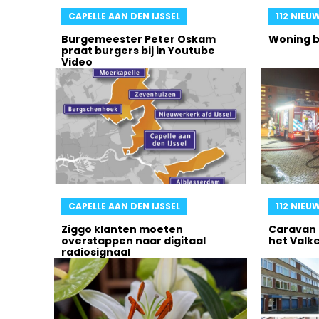
CAPELLE AAN DEN IJSSEL
112 NIEU
Burgemeester Peter Oskam
Woning b
praat burgers bij in Youtube
Video
CAPELLE AAN DEN IJSSEL
112 NIEU
Ziggo klanten moeten
Caravan 
overstappen naar digitaal
het Valk
radiosignaal