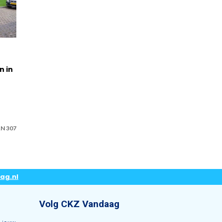
n in
N 307
ag.nl
Volg CKZ Vandaag