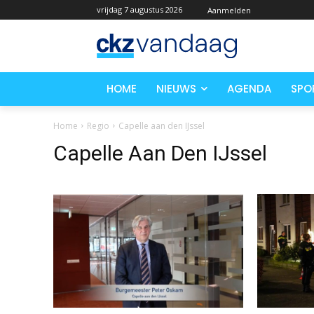
vrijdag 7 augustus 2026
Aanmelden
HOME
NIEUWS
AGENDA
SPO
Home
Regio
Capelle aan den IJssel
Capelle Aan Den IJssel