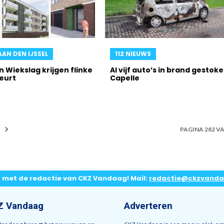
AAN DEN IJSSEL
112 NIEUWS
 Wiekslag krijgen flinke
Al vijf auto’s in brand gestoke
eurt
Capelle
PAGINA 282 VA
p met de redactie van CKZ Vandaag! Mail:
redactie@ckzvanda
Z Vandaag
Adverteren