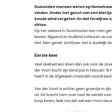
Duizenden mensen weten op Hemelvaart
vinden. Onder het genot van een biertj
koude wind vergeten. En dat terwijl we
zitten.
Op het weiland in Zevenhuizen kan men geni
kevers. Slippend en brullend scheuren ze ov
niet. Men geniet zichtbaar. Het is duidelijk d
Eerste keer
Veel deelnemers doen dan ook voor de zoveel
der Voort kocht zijn Eend pas in februari. “
heeft in de afgelopen maanden vooral beste
Van der Voort is echter geen groentje in zijn 
uit. Dit bracht hem over heel de wereld voor
koop kwam, leek me dat wel een mooi nieuw