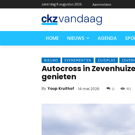
zaterdag 8 augustus 2026
Aanmelden
HOME
NIEUWS
AGENDA
SPO
NIEUWS
EVENEMENTEN
ZUIDPLAS
ZEVEN
Autocross in Zevenhuiz
genieten
By
Youp Kruithof
14 mei 2026
0
191