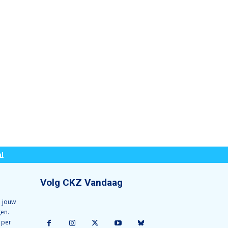
l
Volg CKZ Vandaag
 jouw
gen.
 per