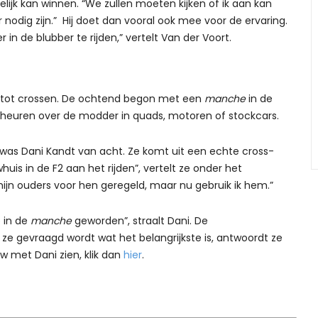
gelijk kan winnen. “We zullen moeten kijken of ik aan kan
r nodig zijn.” Hij doet dan vooral ook mee voor de ervaring.
in de blubber te rijden,” vertelt Van der Voort.
id tot crossen. De ochtend begon met een
manche
in de
scheuren over de modder in quads, motoren of stockcars.
was Dani Kandt van acht. Ze komt uit een echte cross-
uwhuis in de F2 aan het rijden”, vertelt ze onder het
jn ouders voor hen geregeld, maar nu gebruik ik hem.”
 in de
manche
geworden”, straalt Dani. De
 ze gevraagd wordt wat het belangrijkste is, antwoordt ze
ew met Dani zien, klik dan
hier
.