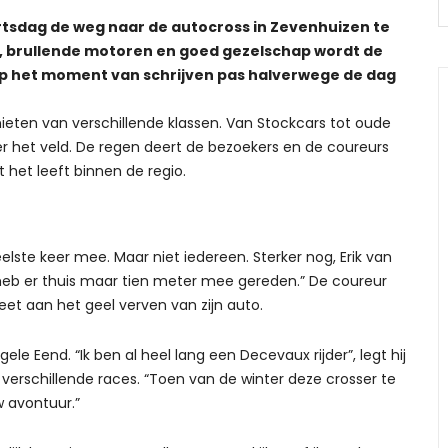
sdag de weg naar de autocross in Zevenhuizen te
e, brullende motoren en goed gezelschap wordt de
 op het moment van schrijven pas halverwege de dag
eten van verschillende klassen. Van Stockcars tot oude
er het veld. De regen deert de bezoekers en de coureurs
at het leeft binnen de regio.
ste keer mee. Maar niet iedereen. Sterker nog, Erik van
Ik heb er thuis maar tien meter mee gereden.” De coureur
et aan het geel verven van zijn auto.
gele Eend. “Ik ben al heel lang een Decevaux rijder”, legt hij
 verschillende races. “Toen van de winter deze crosser te
 avontuur.”