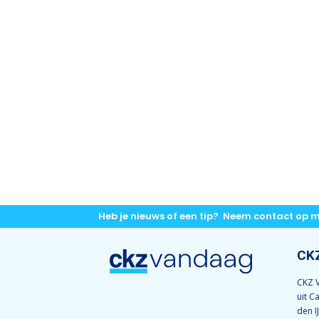
Heb je nieuws of een tip? Neem contact op 
CK
CKZ V
uit C
den I