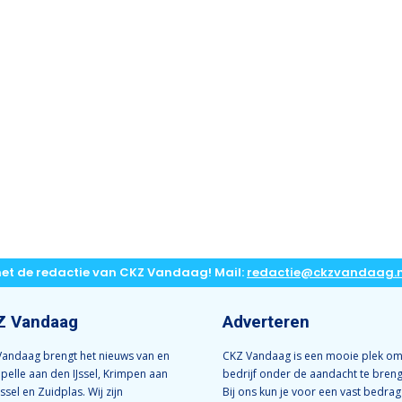
met de redactie van CKZ Vandaag! Mail:
redactie@ckzvandaag.n
Z Vandaag
Adverteren
andaag brengt het nieuws van en
CKZ Vandaag is een mooie plek om
apelle aan den IJssel, Krimpen aan
bedrijf onder de aandacht te bren
Jssel en Zuidplas. Wij zijn
Bij ons kun je voor een vast bedrag