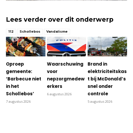
Lees verder over dit onderwerp
112
Schollebos
Vandalisme
Oproep
Waarschuwing
Brand in
gemeente:
voor
elektriciteitskas
‘Barbecue niet
nepzorgmedew
t bij McDonald’s
in het
erkers
snel onder
Schollebos’
controle
6 augustus 2026
7 augustus 2026
5 augustus 2026