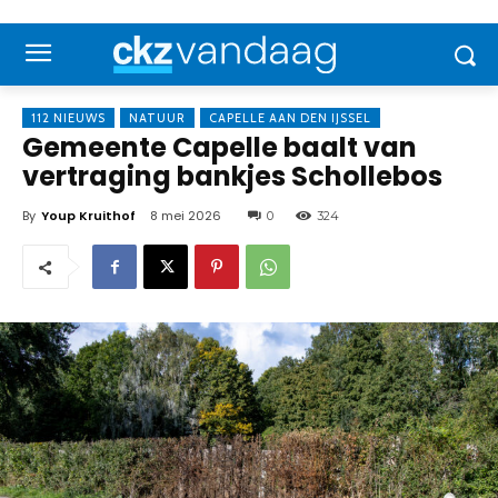
112 NIEUWS
NATUUR
CAPELLE AAN DEN IJSSEL
Gemeente Capelle baalt van
vertraging bankjes Schollebos
By
Youp Kruithof
8 mei 2026
0
324