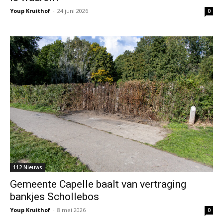
Youp Kruithof
-
24 juni 2026
0
112 Nieuws
Gemeente Capelle baalt van vertraging
bankjes Schollebos
Youp Kruithof
-
8 mei 2026
0