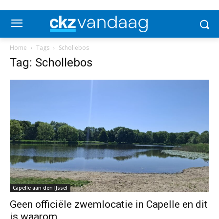
Home
Tags
Schollebos
Tag: Schollebos
Capelle aan den IJssel
Geen officiële zwemlocatie in Capelle en dit
is waarom