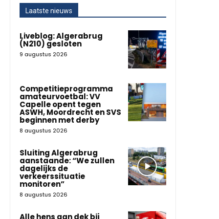
Laatste nieuws
Liveblog: Algerabrug
(N210) gesloten
9 augustus 2026
Competitieprogramma
amateurvoetbal: VV
Capelle opent tegen
ASWH, Moordrecht en SVS
beginnen met derby
8 augustus 2026
Sluiting Algerabrug
aanstaande: “We zullen
dagelijks de
verkeerssituatie
monitoren”
8 augustus 2026
Alle hens aan dek bij