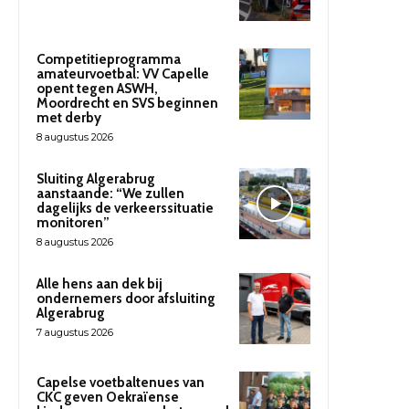
Competitieprogramma
amateurvoetbal: VV Capelle
opent tegen ASWH,
Moordrecht en SVS beginnen
met derby
8 augustus 2026
Sluiting Algerabrug
aanstaande: “We zullen
dagelijks de verkeerssituatie
monitoren”
8 augustus 2026
Alle hens aan dek bij
ondernemers door afsluiting
Algerabrug
7 augustus 2026
Capelse voetbaltenues van
CKC geven Oekraïense