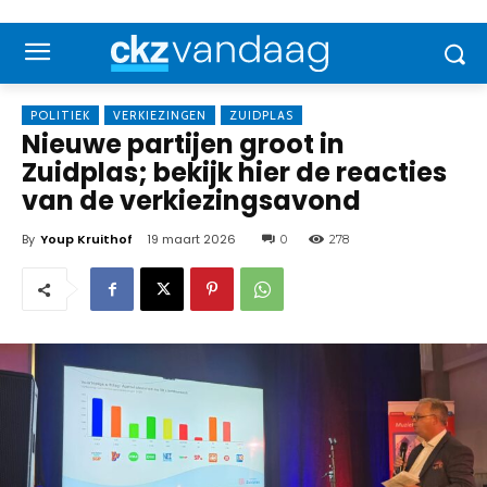
POLITIEK
VERKIEZINGEN
ZUIDPLAS
Nieuwe partijen groot in
Zuidplas; bekijk hier de reacties
van de verkiezingsavond
By
Youp Kruithof
19 maart 2026
0
278