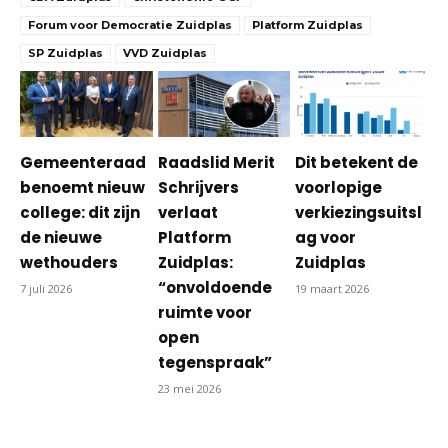
Forum voor Democratie Zuidplas
Platform Zuidplas
SP Zuidplas
VVD Zuidplas
Gemeenteraad
Raadslid Merit
Dit betekent de
benoemt nieuw
Schrijvers
voorlopige
college: dit zijn
verlaat
verkiezingsuitsl
de nieuwe
Platform
ag voor
wethouders
Zuidplas:
Zuidplas
“onvoldoende
7 juli 2026
19 maart 2026
ruimte voor
open
tegenspraak”
23 mei 2026