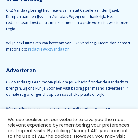
CKZ Vandaag brengt het nieuws van en uit Capelle aan den IJssel,
Krimpen aan den IJssel en Zuidplas. Wij zijn onafhankelijk. Het
redactieteam bestaat uit mensen met een passie voor nieuws uit onze
regio.
Wil je deel uitmaken van het team van CKZ Vandaag? Neem dan contact
met ons op:
redactie@ckzvandaag.nl
Adverteren
CKZ Vandaag is een mooie plek om jouw bedrijf onder de aandacht te
brengen. Bij ons kun je voor een vast bedrag per maand adverteren in
de hele regio, of gericht op een specifieke plaats of wijk.
Wij vertellen je graag alles over de mogelijkheden. Mail naar
info@ckzvandaag.nl
We use cookies on our website to give you the most
relevant experience by remembering your preferences
and repeat visits. By clicking “Accept All”, you consent
Volg CKZ Vandaag
to the use of ALL the cookies. However, you may visit