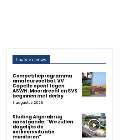
Laatste nieuws
Competitieprogramma
amateurvoetbal: VV
Capelle opent tegen
ASWH, Moordrecht en SVS
beginnen met derby
8 augustus 2026
Sluiting Algerabrug
aanstaande: “We zullen
dagelijks de
verkeerssituatie
monitoren”