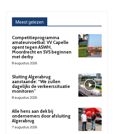
Meest gelezen
Competitieprogramma
amateurvoetbal: VV Capelle
opent tegen ASWH,
Moordrecht en SVS beginnen
met derby
8 augustus 2026
Sluiting Algerabrug
aanstaande: “We zullen
dagelijks de verkeerssituatie
monitoren”
8 augustus 2026
Alle hens aan dek bij
ondernemers door afsluiting
Algerabrug
7 augustus 2026