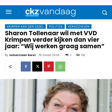
KRIMPEN AAN DEN IJSSEL
POLITIEK
VERKIEZINGEN
Sharon Tollenaar wil met VVD
Krimpen verder kijken dan vier
jaar: “Wij werken graag samen”
By
Sebastiaan Barel
16 maart 2026
0
106