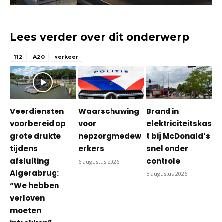
Lees verder over dit onderwerp
112
A20
verkeer
Veerdiensten
Waarschuwing
Brand in
voorbereid op
voor
elektriciteitskas
grote drukte
nepzorgmedew
t bij McDonald’s
tijdens
erkers
snel onder
afsluiting
controle
6 augustus 2026
Algerabrug:
5 augustus 2026
“We hebben
verloven
moeten