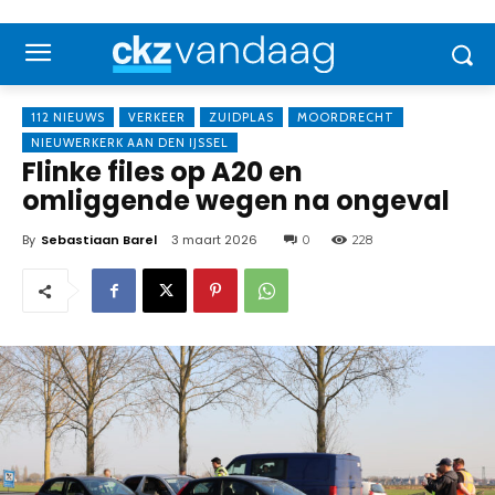
112 NIEUWS
VERKEER
ZUIDPLAS
MOORDRECHT
NIEUWERKERK AAN DEN IJSSEL
Flinke files op A20 en
omliggende wegen na ongeval
By
Sebastiaan Barel
3 maart 2026
0
228