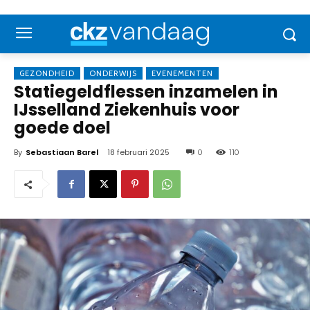
GEZONDHEID
ONDERWIJS
EVENEMENTEN
Statiegeldflessen inzamelen in
IJsselland Ziekenhuis voor
goede doel
By
Sebastiaan Barel
18 februari 2025
0
110