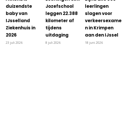
duizendste
Jozefschool
leerlingen
baby van
leggen 22.388
slagen voor
IJsselland
kilometer af
verkeersexame
Ziekenhuis in
tijdens
n in Krimpen
2026
uitdaging
aan den IJssel
23 juli 2026
8 juli 2026
18 juni 2026