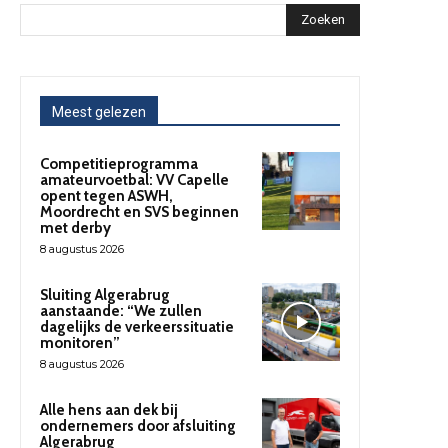
Zoeken
Meest gelezen
Competitieprogramma
amateurvoetbal: VV Capelle
opent tegen ASWH,
Moordrecht en SVS beginnen
met derby
8 augustus 2026
Sluiting Algerabrug
aanstaande: “We zullen
dagelijks de verkeerssituatie
monitoren”
8 augustus 2026
Alle hens aan dek bij
ondernemers door afsluiting
Algerabrug