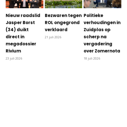
Nieuw raadslid
Bezwaren tegen
Politieke
Jasper Borst
ROL ongegrond
verhoudingen in
(34) duikt
verklaard
Zuidplas op
direct in
scherp na
21 juli 2026
megadossier
vergadering
Rivium
over Zomernota
23 juli 2026
18 juli 2026