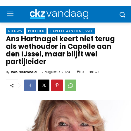
NIEUWS
POLITIEK
CAPELLE AAN DEN IJSSEL
Ans Hartnagel keert niet terug
als wethouder in Capelle aan
den IJssel, maar blijft wel
partijleider
By
Rob Nieuwveld
12 augustus 2024
0
410