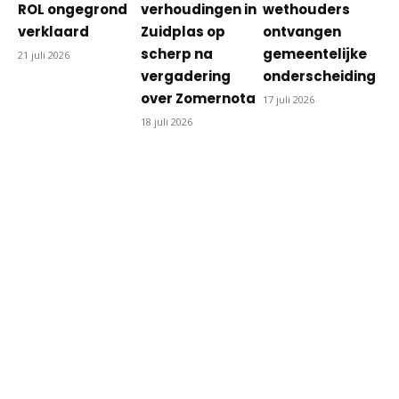
ROL ongegrond
verhoudingen in
wethouders
verklaard
Zuidplas op
ontvangen
scherp na
gemeentelijke
21 juli 2026
vergadering
onderscheiding
over Zomernota
17 juli 2026
18 juli 2026