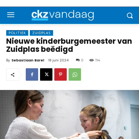
POLITIEK
ZUIDPLAS
Nieuwe kinderburgemeester van
Zuidplas beëdigd
By
Sebastiaan Barel
18 juni 2024
0
114