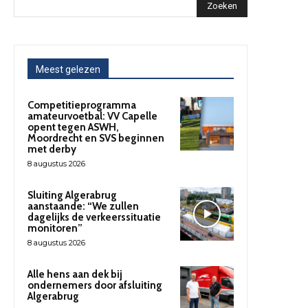
Zoeken
Meest gelezen
Competitieprogramma
amateurvoetbal: VV Capelle
opent tegen ASWH,
Moordrecht en SVS beginnen
met derby
8 augustus 2026
Sluiting Algerabrug
aanstaande: “We zullen
dagelijks de verkeerssituatie
monitoren”
8 augustus 2026
Alle hens aan dek bij
ondernemers door afsluiting
Algerabrug