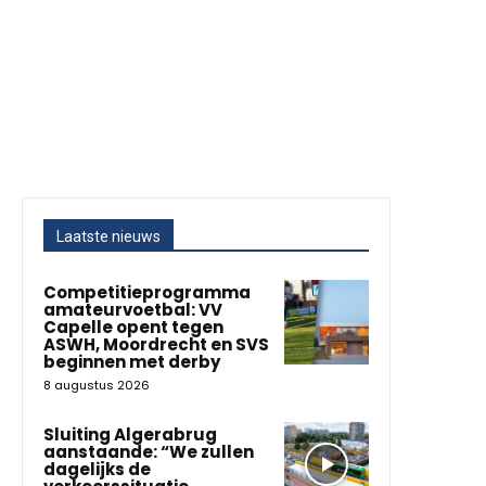
Laatste nieuws
Competitieprogramma
amateurvoetbal: VV
Capelle opent tegen
ASWH, Moordrecht en SVS
beginnen met derby
8 augustus 2026
Sluiting Algerabrug
aanstaande: “We zullen
dagelijks de