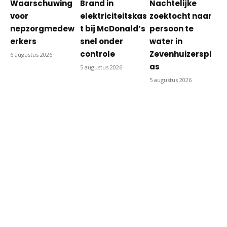
Waarschuwing
Brand in
Nachtelijke
voor
elektriciteitskas
zoektocht naar
nepzorgmedew
t bij McDonald’s
persoon te
erkers
snel onder
water in
controle
Zevenhuizerspl
6 augustus 2026
as
5 augustus 2026
5 augustus 2026