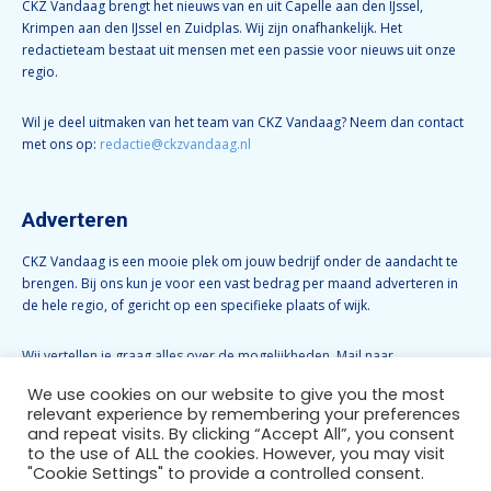
CKZ Vandaag brengt het nieuws van en uit Capelle aan den IJssel,
Krimpen aan den IJssel en Zuidplas. Wij zijn onafhankelijk. Het
redactieteam bestaat uit mensen met een passie voor nieuws uit onze
regio.
Wil je deel uitmaken van het team van CKZ Vandaag? Neem dan contact
met ons op:
redactie@ckzvandaag.nl
Adverteren
CKZ Vandaag is een mooie plek om jouw bedrijf onder de aandacht te
brengen. Bij ons kun je voor een vast bedrag per maand adverteren in
de hele regio, of gericht op een specifieke plaats of wijk.
Wij vertellen je graag alles over de mogelijkheden. Mail naar
info@ckzvandaag.nl
We use cookies on our website to give you the most
relevant experience by remembering your preferences
and repeat visits. By clicking “Accept All”, you consent
Volg CKZ Vandaag
to the use of ALL the cookies. However, you may visit
"Cookie Settings" to provide a controlled consent.