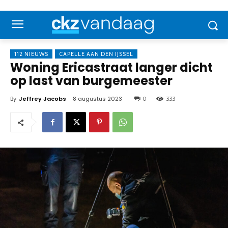
112 NIEUWS
CAPELLE AAN DEN IJSSEL
Woning Ericastraat langer dicht
op last van burgemeester
By
Jeffrey Jacobs
8 augustus 2023
0
333