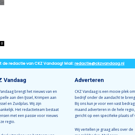
0
t de redactie van CKZ Vandaag! Mail:
redactie@ckzvandaag.nl
Z Vandaag
Adverteren
andaag brengt het nieuws van en
CKZ Vandaag is een mooie plek om
apelle aan den IJssel, Krimpen aan
bedrijf onder de aandacht te bren
Jssel en Zuidplas. Wij zijn
Bij ons kun je voor een vast bedrag
ankelijk. Het redactieteam bestaat
maand adverteren in de hele regio,
ensen met een passie voor nieuws
gericht op een specifieke plaats of 
nze regio.
Wij vertellen je graag alles over de