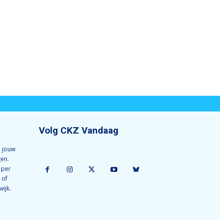
Volg CKZ Vandaag
 jouw
gen.
 per
 of
wijk.