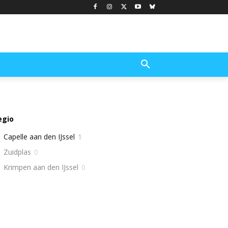
egio
Capelle aan den IJssel
1
Zuidplas
0
Krimpen aan den IJssel
0