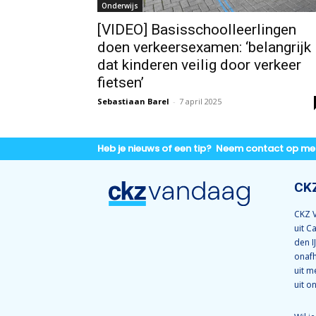
Onderwijs
[VIDEO] Basisschoolleerlingen
doen verkeersexamen: ‘belangrijk
dat kinderen veilig door verkeer
fietsen’
Sebastiaan Barel
-
7 april 2025
Heb je nieuws of een tip? Neem contact op me
CK
CKZ V
uit C
den I
onafh
uit m
uit o