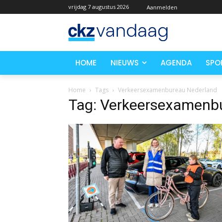
vrijdag 7 augustus 2026
Aanmelden
HOME
NIEUWS
AGENDA
SPO
Home
Tags
Verkeersexamenbureau Nederland
Tag: Verkeersexamenb