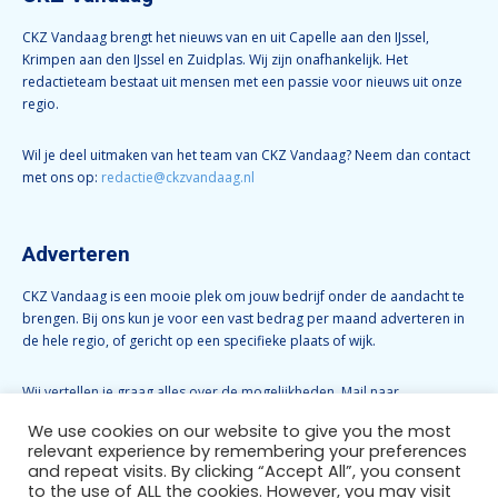
CKZ Vandaag brengt het nieuws van en uit Capelle aan den IJssel,
Krimpen aan den IJssel en Zuidplas. Wij zijn onafhankelijk. Het
redactieteam bestaat uit mensen met een passie voor nieuws uit onze
regio.
Wil je deel uitmaken van het team van CKZ Vandaag? Neem dan contact
met ons op:
redactie@ckzvandaag.nl
Adverteren
CKZ Vandaag is een mooie plek om jouw bedrijf onder de aandacht te
brengen. Bij ons kun je voor een vast bedrag per maand adverteren in
de hele regio, of gericht op een specifieke plaats of wijk.
Wij vertellen je graag alles over de mogelijkheden. Mail naar
info@ckzvandaag.nl
We use cookies on our website to give you the most
relevant experience by remembering your preferences
and repeat visits. By clicking “Accept All”, you consent
Volg CKZ Vandaag
to the use of ALL the cookies. However, you may visit