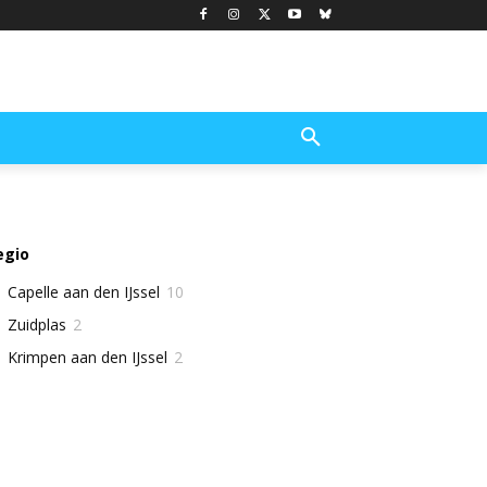
egio
Capelle aan den IJssel
10
Zuidplas
2
Krimpen aan den IJssel
2