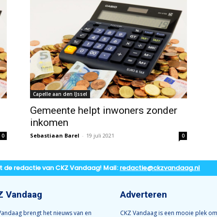
Capelle aan den IJssel
Gemeente helpt inwoners zonder
inkomen
Sebastiaan Barel
-
19 juli 2021
0
0
t de redactie van CKZ Vandaag! Mail:
redactie@ckzvandaag.nl
Z Vandaag
Adverteren
andaag brengt het nieuws van en
CKZ Vandaag is een mooie plek om