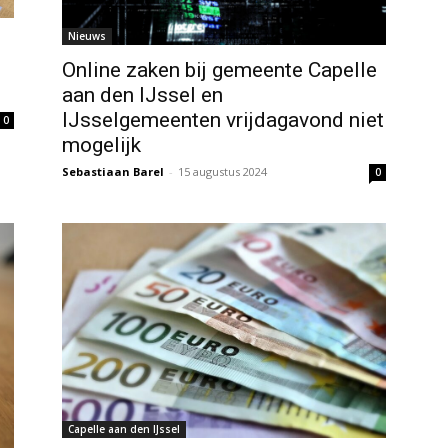
Nieuws
Online zaken bij gemeente Capelle
aan den IJssel en
IJsselgemeenten vrijdagavond niet
0
mogelijk
Sebastiaan Barel
-
15 augustus 2024
0
Capelle aan den IJssel