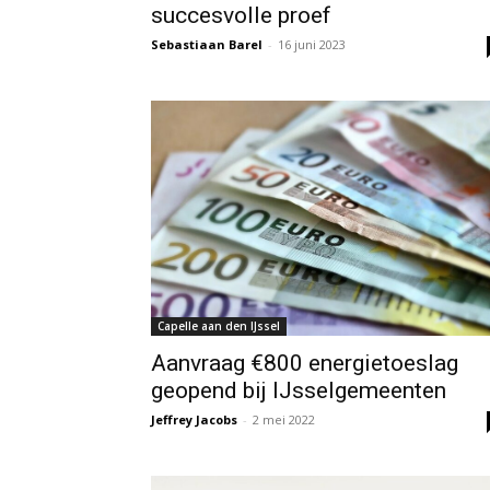
succesvolle proef
Sebastiaan Barel
-
16 juni 2023
Capelle aan den IJssel
Aanvraag €800 energietoeslag
geopend bij IJsselgemeenten
Jeffrey Jacobs
-
2 mei 2022