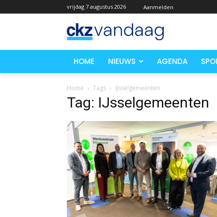
vrijdag 7 augustus 2026
Aanmelden
HOME
NIEUWS
AGENDA
SPO
Home
Tags
IJsselgemeenten
Tag: IJsselgemeenten