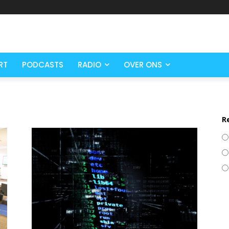
RT
PODCASTS
RADIO
OVER ONS
R