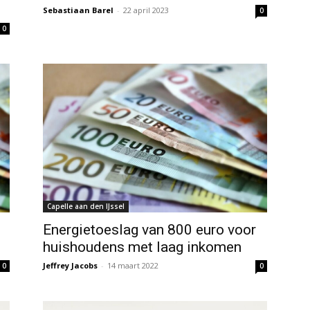
Sebastiaan Barel
-
22 april 2023
0
0
Capelle aan den IJssel
Energietoeslag van 800 euro voor
huishoudens met laag inkomen
Jeffrey Jacobs
-
14 maart 2022
0
0