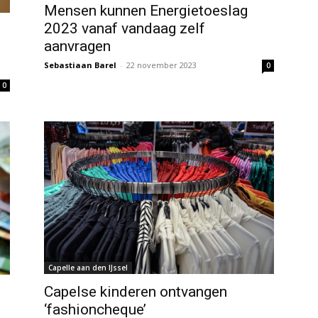
Mensen kunnen Energietoeslag
2023 vanaf vandaag zelf
aanvragen
Sebastiaan Barel
-
22 november 2023
0
0
Capelle aan den IJssel
Capelse kinderen ontvangen
‘fashioncheque’