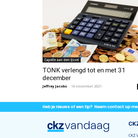
Capelle aan den IJssel
TONK verlengd tot en met 31
december
Jeffrey Jacobs
-
16 november 2021
Heb je nieuws of een tip? Neem contact op me
CK
CKZ V