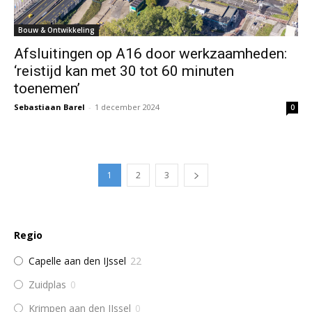
Bouw & Ontwikkeling
Afsluitingen op A16 door werkzaamheden:
‘reistijd kan met 30 tot 60 minuten
toenemen’
Sebastiaan Barel
-
1 december 2024
0
1
2
3
Regio
Capelle aan den IJssel
22
Zuidplas
0
Krimpen aan den IJssel
0