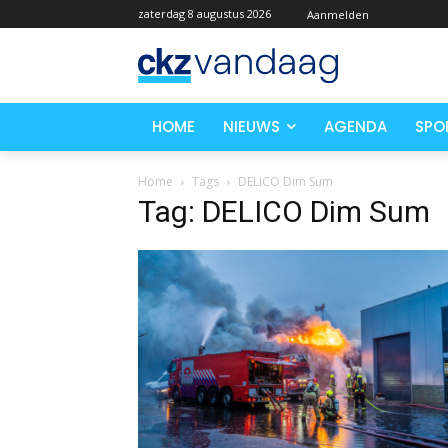
zaterdag 8 augustus 2026
Aanmelden
HOME
NIEUWS
AGENDA
SPO
Home
Tags
DELICO Dim Sum
Tag: DELICO Dim Sum