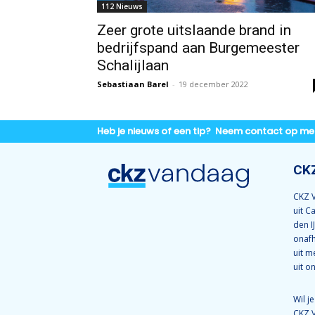
112 Nieuws
Zeer grote uitslaande brand in
bedrijfspand aan Burgemeester
Schalijlaan
Sebastiaan Barel
-
19 december 2022
Heb je nieuws of een tip? Neem contact op me
CK
CKZ V
uit C
den I
onafh
uit m
uit o
Wil j
CKZ 