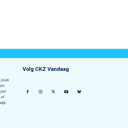
Volg CKZ Vandaag
 jouw
gen.
 per
 of
wijk.