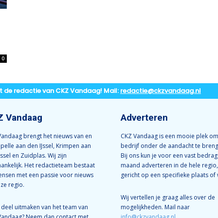
0
t de redactie van CKZ Vandaag! Mail:
redactie@ckzvandaag.nl
Z Vandaag
Adverteren
andaag brengt het nieuws van en
CKZ Vandaag is een mooie plek om
apelle aan den IJssel, Krimpen aan
bedrijf onder de aandacht te bren
Jssel en Zuidplas. Wij zijn
Bij ons kun je voor een vast bedrag
ankelijk. Het redactieteam bestaat
maand adverteren in de hele regio,
ensen met een passie voor nieuws
gericht op een specifieke plaats of 
nze regio.
Wij vertellen je graag alles over de
e deel uitmaken van het team van
mogelijkheden. Mail naar
Vandaag? Neem dan contact met
info@ckzvandaag.nl