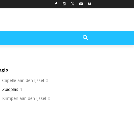
egio
Capelle aan den IJssel
0
Zuidplas
1
Krimpen aan den IJssel
0