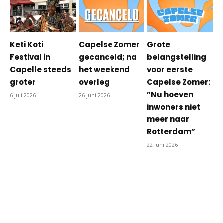
Keti Koti
Capelse Zomer
Grote
Festival in
gecanceld; na
belangstelling
Capelle steeds
het weekend
voor eerste
groter
overleg
Capelse Zomer:
”Nu hoeven
6 juli 2026
26 juni 2026
inwoners niet
meer naar
Rotterdam”
22 juni 2026