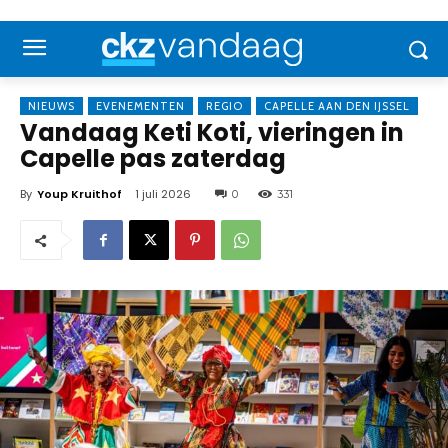
NIEUWS
EVENEMENTEN
REGIO
CAPELLE AAN DEN IJSSEL
Vandaag Keti Koti, vieringen in
Capelle pas zaterdag
By
Youp Kruithof
1 juli 2026
0
331