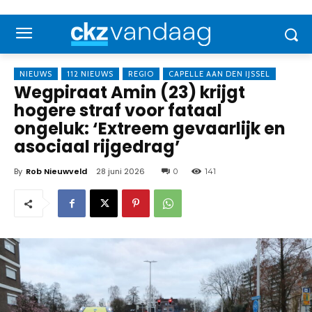
NIEUWS
112 NIEUWS
REGIO
CAPELLE AAN DEN IJSSEL
Wegpiraat Amin (23) krijgt
hogere straf voor fataal
ongeluk: ‘Extreem gevaarlijk en
asociaal rijgedrag’
By
Rob Nieuwveld
28 juni 2026
0
141