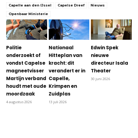
Capelle aan den IJssel
Capelse Dreef
Nieuws
Openbaar Ministerie
Politie
Nationaal
Edwin Spek
onderzoekt of
Hitteplan van
nieuwe
vondst Capelse
kracht: dit
directeur Isala
magneetvisser
verandert er in
Theater
Martijn verband
Capelle,
30 juni 2026
houdt met oude
Krimpen en
moordzaak
Zuidplas
4 augustus 2026
13 juli 2026