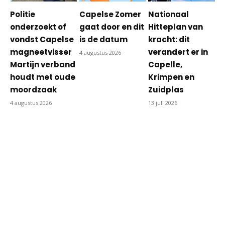
Politie
Capelse Zomer
Nationaal
onderzoekt of
gaat door en dit
Hitteplan van
vondst Capelse
is de datum
kracht: dit
magneetvisser
verandert er in
4 augustus 2026
Martijn verband
Capelle,
houdt met oude
Krimpen en
moordzaak
Zuidplas
4 augustus 2026
13 juli 2026