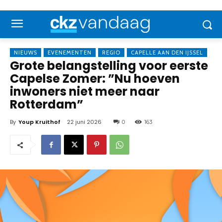
NIEUWS
EVENEMENTEN
REGIO
CAPELLE AAN DEN IJSSEL
Grote belangstelling voor eerste
Capelse Zomer: ”Nu hoeven
inwoners niet meer naar
Rotterdam”
By
Youp Kruithof
22 juni 2026
0
163