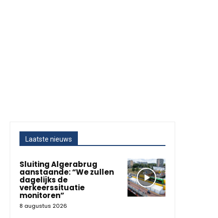
Laatste nieuws
Sluiting Algerabrug
aanstaande: “We zullen
dagelijks de
verkeerssituatie
monitoren”
8 augustus 2026