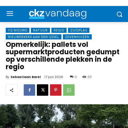
112 NIEUWS
NATUUR
REGIO
ZUIDPLAS
NIEUWERKERK AAN DEN IJSSEL
ZEVENHUIZEN
Opmerkelijk: pallets vol
supermarktproducten gedumpt
op verschillende plekken in de
regio
By
Sebastiaan Barel
17 juni 2026
0
211