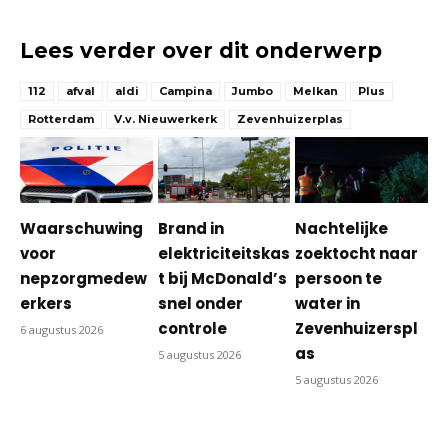
Lees verder over dit onderwerp
112
afval
aldi
Campina
Jumbo
Melkan
Plus
Rotterdam
V.v. Nieuwerkerk
Zevenhuizerplas
Waarschuwing
Brand in
Nachtelijke
voor
elektriciteitskas
zoektocht naar
nepzorgmedew
t bij McDonald’s
persoon te
erkers
snel onder
water in
controle
Zevenhuizerspl
6 augustus 2026
as
5 augustus 2026
5 augustus 2026