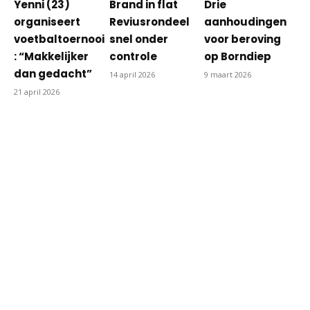
Yenni (23)
Brand in flat
Drie
organiseert
Reviusrondeel
aanhoudingen
voetbaltoernooi
snel onder
voor beroving
: “Makkelijker
controle
op Borndiep
dan gedacht”
14 april 2026
9 maart 2026
21 april 2026