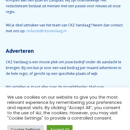
Krimpen aan den IJssel en Zuidplas. Wij zijn onafhankelijk. Het
redactieteam bestaat uit mensen met een passie voor nieuws uit onze
regio.
Wil je deel uitmaken van het team van CKZ Vandaag? Neem dan contact
met ons op:
redactie@ckzvandaag.nl
Adverteren
CKZ Vandaag is een mooie plek om jouw bedrijf onder de aandacht te
brengen. Bij ons kun je voor een vast bedrag per maand adverteren in
de hele regio, of gericht op een specifieke plaats of wijk.
Wij vertellen je graag alles over de mogelijkheden. Mail naar
info@ckzvandaag.nl
We use cookies on our website to give you the most
relevant experience by remembering your preferences
and repeat visits. By clicking “Accept All”, you consent
Volg CKZ Vandaag
to the use of ALL the cookies. However, you may visit
"Cookie Settings" to provide a controlled consent.
Cookie Settings
Accept All