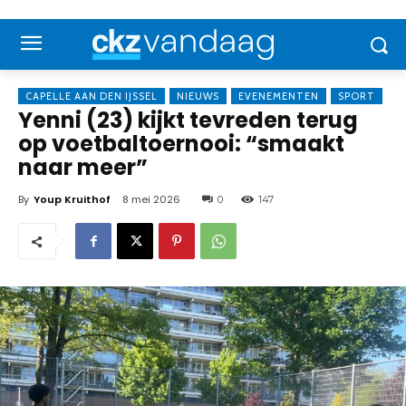
CAPELLE AAN DEN IJSSEL
NIEUWS
EVENEMENTEN
SPORT
Yenni (23) kijkt tevreden terug
op voetbaltoernooi: “smaakt
naar meer”
By
Youp Kruithof
8 mei 2026
0
147