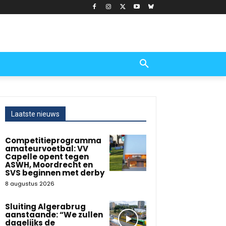
Laatste nieuws
Competitieprogramma
amateurvoetbal: VV
Capelle opent tegen
ASWH, Moordrecht en
SVS beginnen met derby
8 augustus 2026
Sluiting Algerabrug
aanstaande: “We zullen
dagelijks de