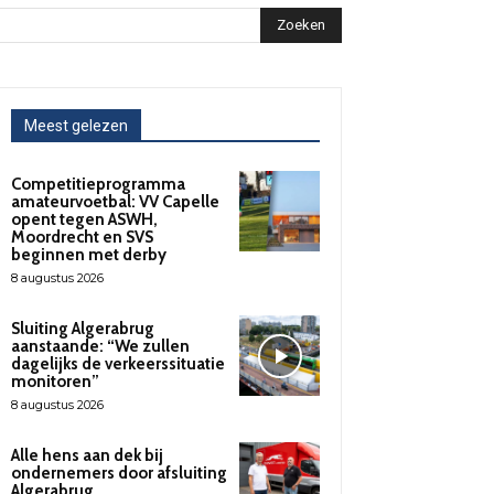
Zoeken
Meest gelezen
Competitieprogramma
amateurvoetbal: VV Capelle
opent tegen ASWH,
Moordrecht en SVS
beginnen met derby
8 augustus 2026
Sluiting Algerabrug
aanstaande: “We zullen
dagelijks de verkeerssituatie
monitoren”
8 augustus 2026
Alle hens aan dek bij
ondernemers door afsluiting
Algerabrug