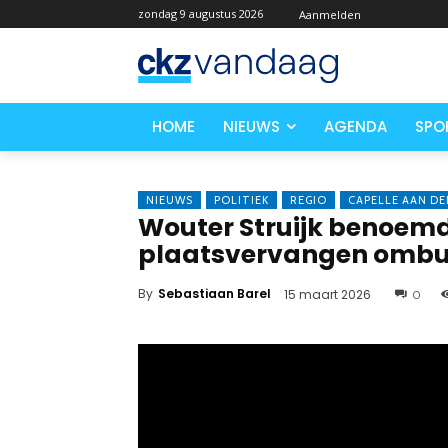
zondag 9 augustus 2026
Aanmelden
HOME
NIEUWS
AGENDA
SPO
NIEUWS
POLITIEK
REGIO
CAPELLE AAN DEN
Wouter Struijk benoem
plaatsvervangen ombu
By
Sebastiaan Barel
15 maart 2026
0