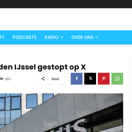
RT
PODCASTS
RADIO
OVER ONS
en IJssel gestopt op X
289
Deel