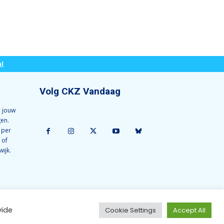
l
Volg CKZ Vandaag
 jouw
gen.
 per
 of
wijk.
vide
Cookie Settings
Accept All