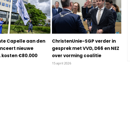
e Capelle aan den
ChristenUnie-SGP verder in
lanceert nieuwe
gesprek met VVD, D66 en NEZ
l, kosten €80.000
over vorming coalitie
15 april 2026