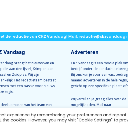
met de redactie van CKZ Vandaag! Mail:
redactie@ckzvandaag.n
Z Vandaag
Adverteren
andaag brengt het nieuws van en
CKZ Vandaag is een mooie plek om
apelle aan den IJssel, Krimpen aan
bedrijf onder de aandacht te bren
Jssel en Zuidplas. Wij zijn
Bij ons kun je voor een vast bedrag
ankelijk. Het redactieteam bestaat
maand adverteren in de hele regio,
ensen met een passie voor nieuws
gericht op een specifieke plaats of 
nze regio.
Wij vertellen je graag alles over de
e deel uitmaken van het team van
mogelijkheden. Mail naar
Vandaag? Neem dan contact met
info@ckzvandaag.nl
vant experience by remembering your preferences and repeat
op:
redactie@ckzvandaag.nl
ALL the cookies. However, you may visit "Cookie Settings" to pro