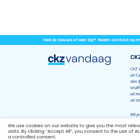
Heb je nieuws of een tip? Neem contact op 
CK
CKZ V
uit C
den I
onafh
uit m
uit o
Wil j
CKZ 
We use cookies on our website to give you the most rele
ons 
visits. By clicking “Accept All”, you consent to the use of 
a controlled consent.