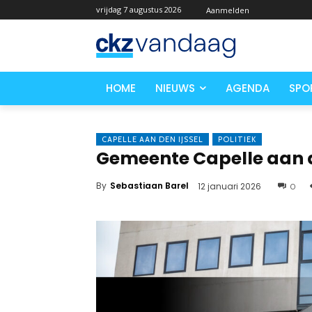
vrijdag 7 augustus 2026
Aanmelden
HOME
NIEUWS
AGENDA
SPO
CAPELLE AAN DEN IJSSEL
POLITIEK
Gemeente Capelle aan d
By
Sebastiaan Barel
12 januari 2026
0