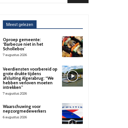
Meest gelezen
Oproep gemeente:
‘Barbecue niet in het
Schollebos’
7 augustus 2026
Veerdiensten voorbereid op
grote drukte tijdens
afsluiting Algerabrug: “We
hebben verloven moeten
intrekken”
7 augustus 2026
Waarschuwing voor
nepzorgmedewerkers
6 augustus 2026