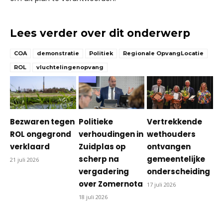
Lees verder over dit onderwerp
COA
demonstratie
Politiek
Regionale OpvangLocatie
ROL
vluchtelingenopvang
Bezwaren tegen
Politieke
Vertrekkende
ROL ongegrond
verhoudingen in
wethouders
verklaard
Zuidplas op
ontvangen
scherp na
gemeentelijke
21 juli 2026
vergadering
onderscheiding
over Zomernota
17 juli 2026
18 juli 2026