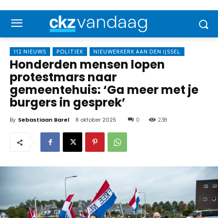
112 NIEUWS
POLITIEK
NIEUWERKERK AAN DEN IJSSEL
Honderden mensen lopen
protestmars naar
gemeentehuis: ‘Ga meer met je
burgers in gesprek’
By
Sebastiaan Barel
8 oktober 2025
0
238