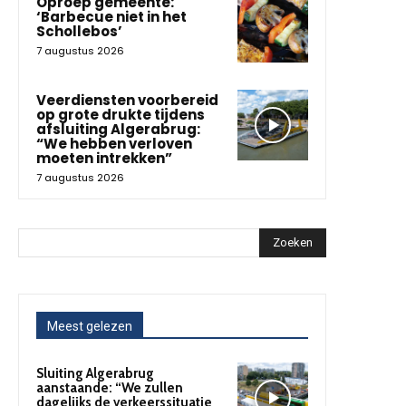
Oproep gemeente:
‘Barbecue niet in het
Schollebos’
7 augustus 2026
Veerdiensten voorbereid
op grote drukte tijdens
afsluiting Algerabrug:
“We hebben verloven
moeten intrekken”
7 augustus 2026
Zoeken
Meest gelezen
Sluiting Algerabrug
aanstaande: “We zullen
dagelijks de verkeerssituatie