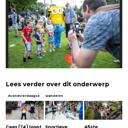
Lees verder over dit onderwerp
Avondvierdaagse
wandelen
Cees (74) loopt
Sportieve
45ste