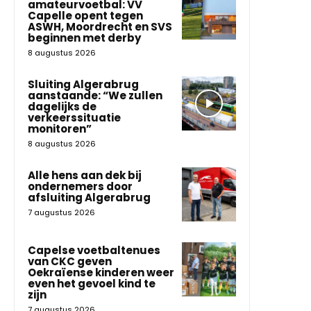
amateurvoetbal: VV
Capelle opent tegen
ASWH, Moordrecht en SVS
beginnen met derby
8 augustus 2026
Sluiting Algerabrug
aanstaande: “We zullen
dagelijks de
verkeerssituatie
monitoren”
8 augustus 2026
Alle hens aan dek bij
ondernemers door
afsluiting Algerabrug
7 augustus 2026
Capelse voetbaltenues
van CKC geven
Oekraïense kinderen weer
even het gevoel kind te
zijn
7 augustus 2026