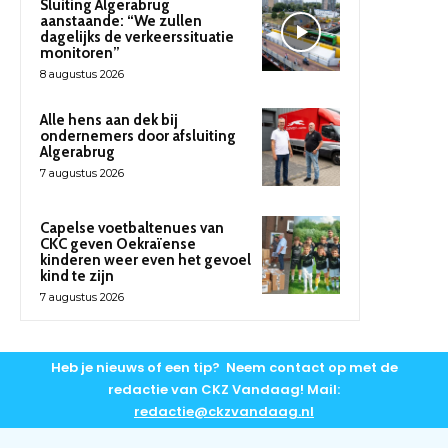
Sluiting Algerabrug
aanstaande: “We zullen
dagelijks de verkeerssituatie
monitoren”
8 augustus 2026
Alle hens aan dek bij
ondernemers door afsluiting
Algerabrug
7 augustus 2026
Capelse voetbaltenues van
CKC geven Oekraïense
kinderen weer even het gevoel
kind te zijn
7 augustus 2026
Heb je nieuws of een tip? Neem contact op met de
redactie van CKZ Vandaag! Mail:
redactie@ckzvandaag.nl