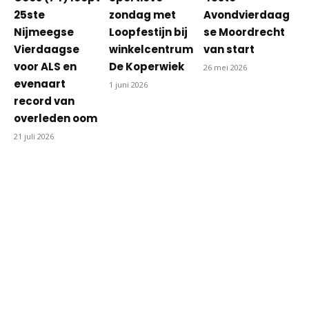
25ste
zondag met
Avondvierdaag
Nijmeegse
Loopfestijn bij
se Moordrecht
Vierdaagse
winkelcentrum
van start
voor ALS en
De Koperwiek
26 mei 2026
evenaart
1 juni 2026
record van
overleden oom
21 juli 2026