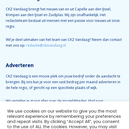
CKZ Vandaag brengt het nieuws van en uit Capelle aan den IJssel,
Krimpen aan den IJssel en Zuidplas. Wij zijn onafhankelijk. Het
redactieteam bestaat uit mensen met een passie voor nieuws uit onze
regio.
Wil je deel uitmaken van het team van CKZ Vandaag? Neem dan contact
met ons op:
redactie@ckzvandaag.nl
Adverteren
CKZ Vandaag is een mooie plek om jouw bedrijf onder de aandacht te
brengen. Bij ons kun je voor een vast bedrag per maand adverteren in
de hele regio, of gericht op een specifieke plaats of wijk.
Wij vertellen je graag alles over de mogelijkheden. Mail naar
info@ckzvandaag.nl
We use cookies on our website to give you the most
relevant experience by remembering your preferences
and repeat visits. By clicking “Accept All”, you consent
Volg CKZ Vandaag
to the use of ALL the cookies. However, you may visit