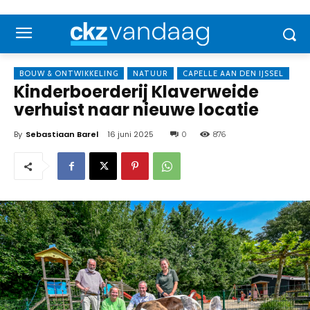
BOUW & ONTWIKKELING
NATUUR
CAPELLE AAN DEN IJSSEL
Kinderboerderij Klaverweide
verhuist naar nieuwe locatie
By
Sebastiaan Barel
16 juni 2025
0
876