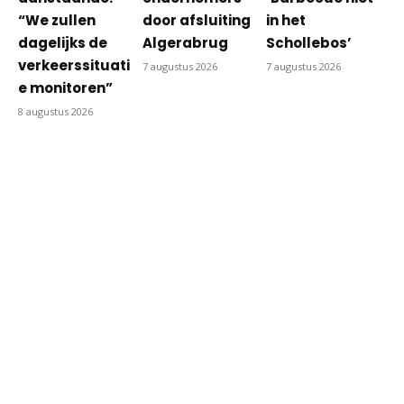
“We zullen
door afsluiting
in het
dagelijks de
Algerabrug
Schollebos’
verkeerssituati
7 augustus 2026
7 augustus 2026
e monitoren”
8 augustus 2026