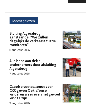
Meest gelezen
Sluiting Algerabrug
aanstaande: “We zullen
dagelijks de verkeerssituatie
monitoren”
8 augustus 2026
Alle hens aan dek bij
ondernemers door afsluiting
Algerabrug
7 augustus 2026
Capelse voetbaltenues van
CKC geven Oekraïense
kinderen weer even het gevoel
kind te zijn
7 augustus 2026