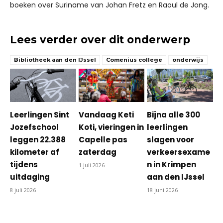
boeken over Suriname van Johan Fretz en Raoul de Jong.
Lees verder over dit onderwerp
Bibliotheek aan den IJssel
Comenius college
onderwijs
Leerlingen Sint
Vandaag Keti
Bijna alle 300
Jozefschool
Koti, vieringen in
leerlingen
leggen 22.388
Capelle pas
slagen voor
kilometer af
zaterdag
verkeersexame
tijdens
n in Krimpen
1 juli 2026
uitdaging
aan den IJssel
8 juli 2026
18 juni 2026