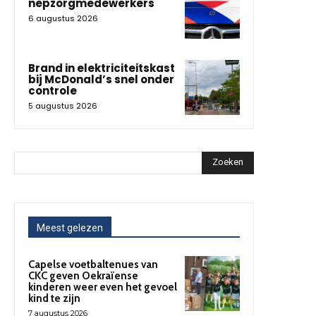
nepzorgmedewerkers
6 augustus 2026
Brand in elektriciteitskast
bij McDonald’s snel onder
controle
5 augustus 2026
Zoeken
Meest gelezen
Capelse voetbaltenues van
CKC geven Oekraïense
kinderen weer even het gevoel
kind te zijn
7 augustus 2026