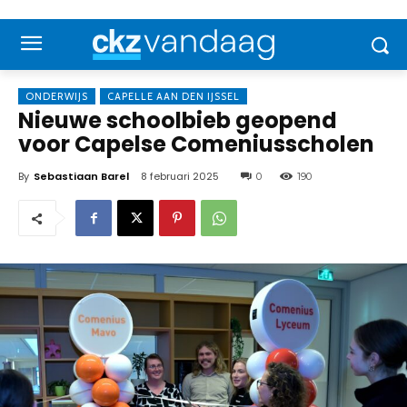
ONDERWIJS
CAPELLE AAN DEN IJSSEL
Nieuwe schoolbieb geopend
voor Capelse Comeniusscholen
By
Sebastiaan Barel
8 februari 2025
0
190