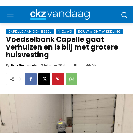
CAPELLE AAN DEN IJSSEL
NIEUWS
BOUW & ONTWIKKELING
Voedselbank Capelle gaat
verhuizen en is blij met grotere
huisvesting
By
Rob Nieuwveld
3 februari 2025
0
568