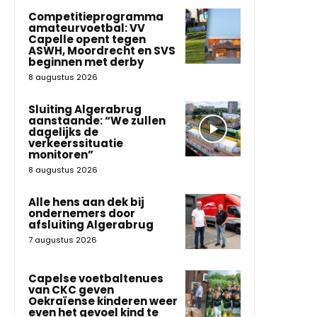
Competitieprogramma
amateurvoetbal: VV
Capelle opent tegen
ASWH, Moordrecht en SVS
beginnen met derby
8 augustus 2026
Sluiting Algerabrug
aanstaande: “We zullen
dagelijks de
verkeerssituatie
monitoren”
8 augustus 2026
Alle hens aan dek bij
ondernemers door
afsluiting Algerabrug
7 augustus 2026
Capelse voetbaltenues
van CKC geven
Oekraïense kinderen weer
even het gevoel kind te