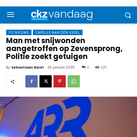
112 NIEUWS
CAPELLE AAN DEN IJSSEL
Man met snijwonden
aangetroffen op Zevensprong,
Politie zoekt getuigen
By
Sebastiaan Barel
25 januari 2025
0
220