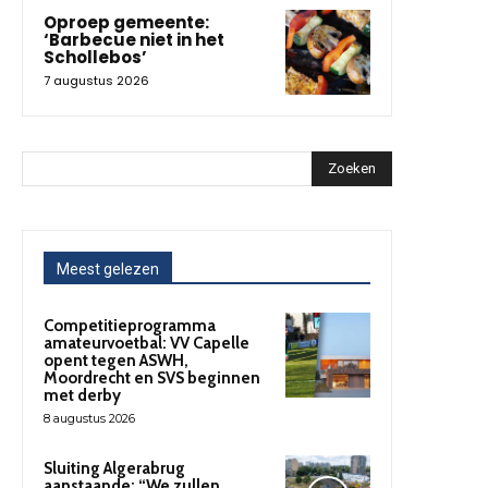
Oproep gemeente:
‘Barbecue niet in het
Schollebos’
7 augustus 2026
Zoeken
Meest gelezen
Competitieprogramma
amateurvoetbal: VV Capelle
opent tegen ASWH,
Moordrecht en SVS beginnen
met derby
8 augustus 2026
Sluiting Algerabrug
aanstaande: “We zullen