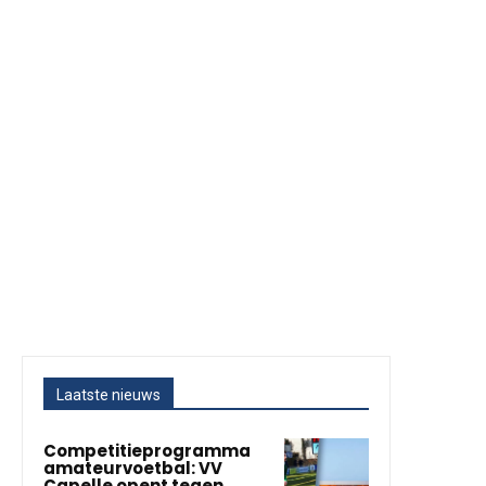
Laatste nieuws
Competitieprogramma
amateurvoetbal: VV
Capelle opent tegen