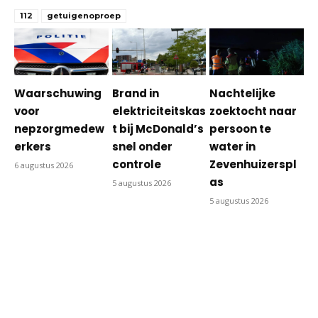
112
getuigenoproep
Waarschuwing
Brand in
Nachtelijke
voor
elektriciteitskas
zoektocht naar
nepzorgmedew
t bij McDonald’s
persoon te
erkers
snel onder
water in
controle
Zevenhuizerspl
6 augustus 2026
as
5 augustus 2026
5 augustus 2026