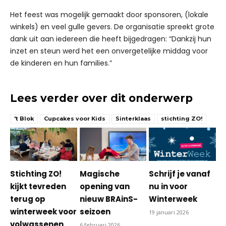
Het feest was mogelijk gemaakt door sponsoren, (lokale
winkels) en veel gulle gevers. De organisatie spreekt grote
dank uit aan iedereen die heeft bijgedragen: “Dankzij hun
inzet en steun werd het een onvergetelijke middag voor
de kinderen en hun families.”
Lees verder over dit onderwerp
't Blok
Cupcakes voor Kids
Sinterklaas
stichting ZO!
Stichting ZO!
Magische
Schrijf je vanaf
kijkt tevreden
opening van
nu in voor
terug op
nieuw BRAinS-
Winterweek
winterweek voor
seizoen
19 januari 2026
volwassenen
6 februari 2026