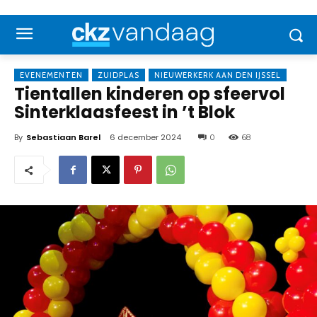
EVENEMENTEN
ZUIDPLAS
NIEUWERKERK AAN DEN IJSSEL
Tientallen kinderen op sfeervol
Sinterklaasfeest in ’t Blok
By
Sebastiaan Barel
6 december 2024
0
68