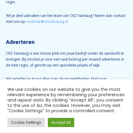
regio.
Wil je deel uitmaken van het team van CKZ Vandaag? Neem dan contact
met ons op:
redactie@ckzvandaag.nl
Adverteren
CKZ Vandaag is een mooie plek om jouw bedrijf onder de aandacht te
brengen. Bij ons kun je voor een vast bedrag per maand adverteren in
de hele regio, of gericht op een specifieke plaats of wijk.
Wij vertellen je graag alles over de mogelijkheden. Mail naar
info@ckzvandaag.nl
We use cookies on our website to give you the most
relevant experience by remembering your preferences
and repeat visits. By clicking “Accept All”, you consent
Volg CKZ Vandaag
to the use of ALL the cookies. However, you may visit
"Cookie Settings" to provide a controlled consent.
Cookie Settings
Accept All