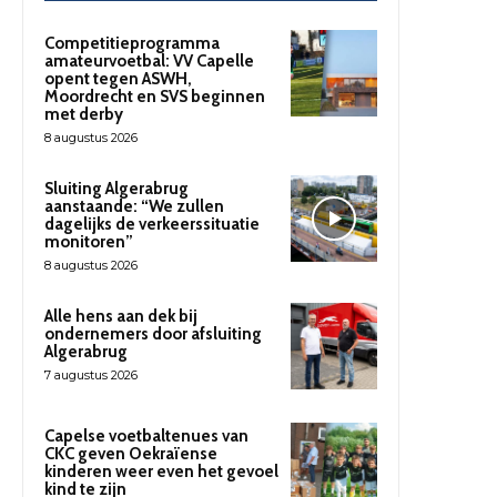
Competitieprogramma
amateurvoetbal: VV Capelle
opent tegen ASWH,
Moordrecht en SVS beginnen
met derby
8 augustus 2026
Sluiting Algerabrug
aanstaande: “We zullen
dagelijks de verkeerssituatie
monitoren”
8 augustus 2026
Alle hens aan dek bij
ondernemers door afsluiting
Algerabrug
7 augustus 2026
Capelse voetbaltenues van
CKC geven Oekraïense
kinderen weer even het gevoel
kind te zijn