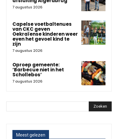
afsluiting Algerabrug
7 augustus 2026
Capelse voetbaltenues
van CKC geven
Oekraïense kinderen weer
even het gevoel kind te
zijn
7 augustus 2026
Oproep gemeente:
‘Barbecue niet in het
Schollebos’
7 augustus 2026
Zoeken
Meest gelezen