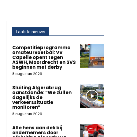
Laatste nieuws
Competitieprogramma
amateurvoetbal: VV
Capelle opent tegen
ASWH, Moordrecht en SVS
beginnen met derby
8 augustus 2026
Sluiting Algerabrug
aanstaande: “We zullen
dagelijks de
verkeerssituatie
monitoren”
8 augustus 2026
Alle hens aan dek bij
ondernemers door