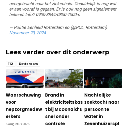
overgebracht naar het ziekenhuis. Onduidelijk is nog wat
er aan vooraf is gegaan. Er is ook nog geen signalement
bekend. Info? 0900-8844/0800-7000m
— Politie Eenheid Rotterdam eo (@POL_Rotterdam)
November 23, 2024
Lees verder over dit onderwerp
112
Rotterdam
Waarschuwing
Brand in
Nachtelijke
voor
elektriciteitskas
zoektocht naar
nepzorgmedew
t bij McDonald’s
persoon te
erkers
snel onder
water in
controle
Zevenhuizerspl
6 augustus 2026