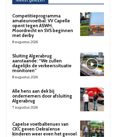
Meest gelezen
Competitieprogramma
amateurvoetbal: VV Capelle
opent tegen ASWH,
Moordrecht en SVS beginnen
met derby
8 augustus 2026
Sluiting Algerabrug
aanstaande: “We zullen
dagelijks de verkeerssituatie
monitoren”
8 augustus 2026
Alle hens aan dek bij
ondernemers door afsluiting
Algerabrug
7 augustus 2026
Capelse voetbaltenues van
CKC geven Oekraïense
kinderen weer even het gevoel