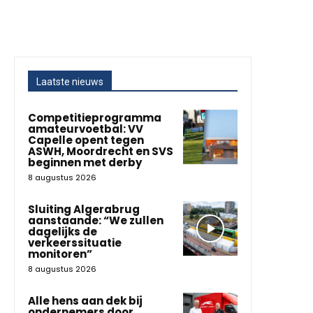
Laatste nieuws
Competitieprogramma
amateurvoetbal: VV
Capelle opent tegen
ASWH, Moordrecht en SVS
beginnen met derby
8 augustus 2026
Sluiting Algerabrug
aanstaande: “We zullen
dagelijks de
verkeerssituatie
monitoren”
8 augustus 2026
Alle hens aan dek bij
ondernemers door