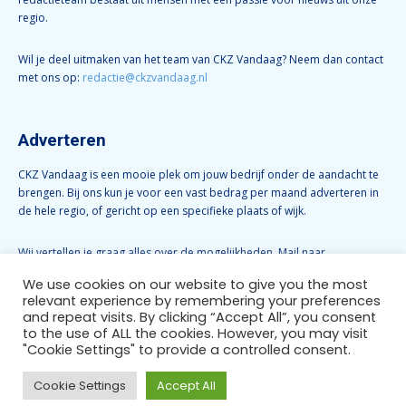
regio.
Wil je deel uitmaken van het team van CKZ Vandaag? Neem dan contact
met ons op:
redactie@ckzvandaag.nl
Adverteren
CKZ Vandaag is een mooie plek om jouw bedrijf onder de aandacht te
brengen. Bij ons kun je voor een vast bedrag per maand adverteren in
de hele regio, of gericht op een specifieke plaats of wijk.
Wij vertellen je graag alles over de mogelijkheden. Mail naar
info@ckzvandaag.nl
We use cookies on our website to give you the most
relevant experience by remembering your preferences
and repeat visits. By clicking “Accept All”, you consent
Volg CKZ Vandaag
to the use of ALL the cookies. However, you may visit
"Cookie Settings" to provide a controlled consent.
Cookie Settings
Accept All