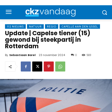
112 NIEUWS
NATUUR
REGIO
CAPELLE AAN DEN IJSSEL
Update | Capelse tiener (15)
gewond bij steekpartij in
Rotterdam
By
Sebastiaan Barel
23 november 2024
0
569