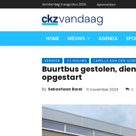
donderdag 6 augustus 2026
Aanmelden
HOME
NIEUWS
AGENDA
SPO
VERKEER
112 NIEUWS
CAPELLE AAN DEN IJSSE
Buurtbus gestolen, die
opgestart
By
Sebastiaan Barel
11 november 2024
0