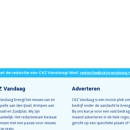
met de redactie van CKZ Vandaag! Mail:
redactie@ckzvandaag.n
Z Vandaag
Adverteren
andaag brengt het nieuws van en
CKZ Vandaag is een mooie plek om
apelle aan den IJssel, Krimpen aan
bedrijf onder de aandacht te bren
Jssel en Zuidplas. Wij zijn
Bij ons kun je voor een vast bedrag
ankelijk. Het redactieteam bestaat
maand adverteren in de hele regio,
ensen met een passie voor nieuws
gericht op een specifieke plaats of 
nze regio.