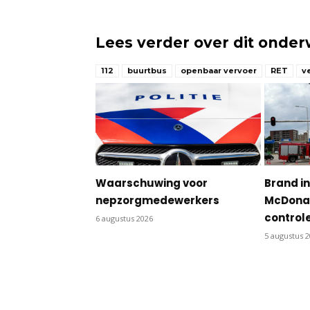
Lees verder over dit onde
112
buurtbus
openbaar vervoer
RET
v
Waarschuwing voor
Brand in
nepzorgmedewerkers
McDonal
control
6 augustus 2026
5 augustus 