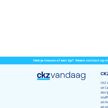
Heb je nieuws of een tip? Neem contact op 
CK
CKZ V
uit C
den I
onafh
uit m
uit o