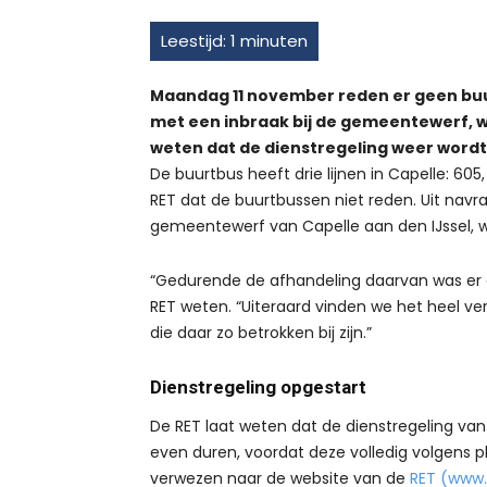
Maandag 11 november reden er geen buur
met een inbraak bij de gemeentewerf, wa
weten dat de dienstregeling weer wordt
De buurtbus heeft drie lijnen in Capelle:
RET dat de buurtbussen niet reden. Uit navraa
gemeentewerf van Capelle aan den IJssel, w
“Gedurende de afhandeling daarvan was er g
RET weten. “Uiteraard vinden we het heel verv
die daar zo betrokken bij zijn.”
Dienstregeling opgestart
De RET laat weten dat de dienstregeling va
even duren, voordat deze volledig volgens p
verwezen naar de website van de
RET (www.r