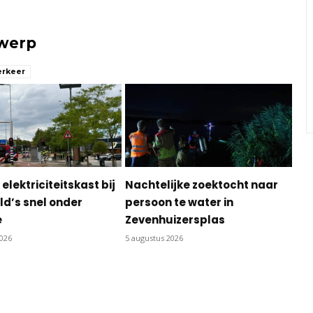
rwerp
erkeer
 elektriciteitskast bij
Nachtelijke zoektocht naar
d’s snel onder
persoon te water in
e
Zevenhuizersplas
2026
5 augustus 2026