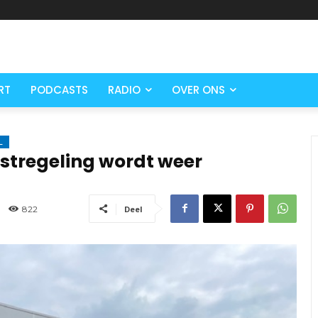
RT
PODCASTS
RADIO
OVER ONS
L
nstregeling wordt weer
822
Deel