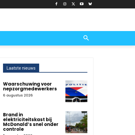
Laatste nieuws
Waarschuwing voor
nepzorgmedewerkers
6 augustus 2026
Brand in
elektriciteitskast bij
McDonald’s snel onder
controle