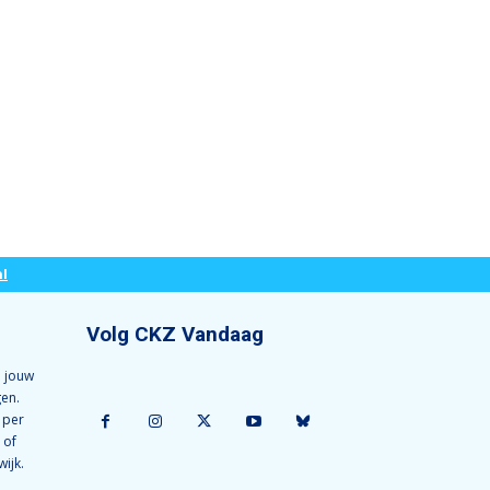
l
Volg CKZ Vandaag
 jouw
gen.
 per
 of
wijk.