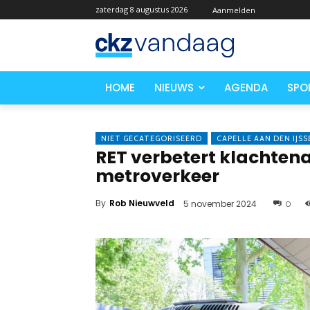
zaterdag 8 augustus 2026
Aanmelden
HOME
NIEUWS
AGENDA
SPO
NIET GECATEGORISEERD
CAPELLE AAN DEN IJSS
RET verbetert klachten
metroverkeer
By
Rob Nieuwveld
5 november 2024
0