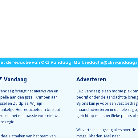
met de redactie van CKZ Vandaag! Mail:
redactie@ckzvandaag.n
Z Vandaag
Adverteren
andaag brengt het nieuws van en
CKZ Vandaag is een mooie plek om
apelle aan den IJssel, Krimpen aan
bedrijf onder de aandacht te bren
Jssel en Zuidplas. Wij zijn
Bij ons kun je voor een vast bedrag
ankelijk. Het redactieteam bestaat
maand adverteren in de hele regio,
ensen met een passie voor nieuws
gericht op een specifieke plaats of 
nze regio.
Wij vertellen je graag alles over de
e deel uitmaken van het team van
mogelijkheden. Mail naar