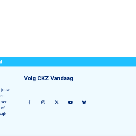
l
Volg CKZ Vandaag
 jouw
gen.
 per
 of
wijk.