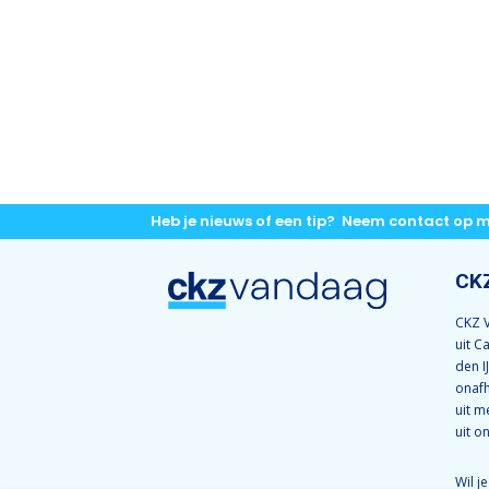
Heb je nieuws of een tip? Neem contact op 
CK
CKZ V
uit C
den I
onafh
uit m
uit o
Wil j