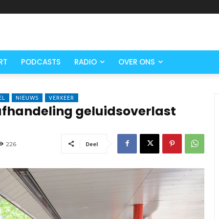
RT
PODCASTS
RADIO
OVER ONS
EL
NIEUWS
VERKEER
afhandeling geluidsoverlast
226
Deel