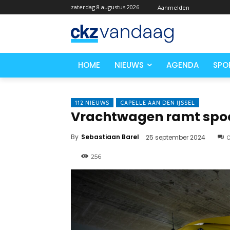
zaterdag 8 augustus 2026
Aanmelden
HOME
NIEUWS
AGENDA
SPO
112 NIEUWS
CAPELLE AAN DEN IJSSEL
Vrachtwagen ramt spo
By
Sebastiaan Barel
25 september 2024
256