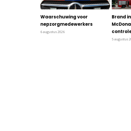
Waarschuwing voor
Brand in
nepzorgmedewerkers
McDonal
control
6 augustus 2026
5 augustus 