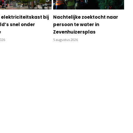
 elektriciteitskast bij
Nachtelijke zoektocht naar
d’s snel onder
persoon te water in
e
Zevenhuizersplas
2026
5 augustus 2026