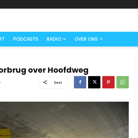
RT
PODCASTS
RADIO
OVER ONS
orbrug over Hoofdweg
0
Deel