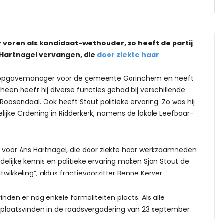
r voren als kandidaat-wethouder, zo heeft de partij
s Hartnagel vervangen, die
door ziekte haar
s opgavemanager voor de gemeente Gorinchem en heeft
heen heeft hij diverse functies gehad bij verschillende
oosendaal. Ook heeft Stout politieke ervaring. Zo was hij
elijke Ordening in Ridderkerk, namens de lokale Leefbaar-
 voor Ans Hartnagel, die door ziekte haar werkzaamheden
elijke kennis en politieke ervaring maken Sjon Stout de
twikkeling”, aldus fractievoorzitter Benne Kerver.
inden er nog enkele formaliteiten plaats. Als alle
g plaatsvinden in de raadsvergadering van 23 september