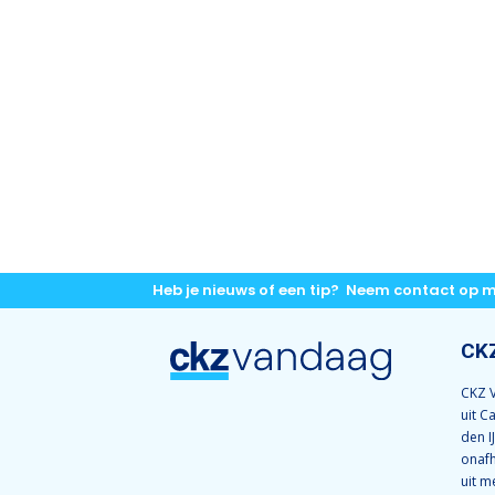
Heb je nieuws of een tip? Neem contact op 
CK
CKZ V
uit C
den I
onafh
uit m