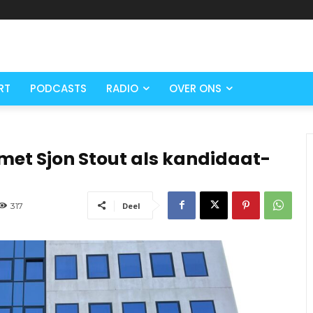
RT
PODCASTS
RADIO
OVER ONS
met Sjon Stout als kandidaat-
317
Deel