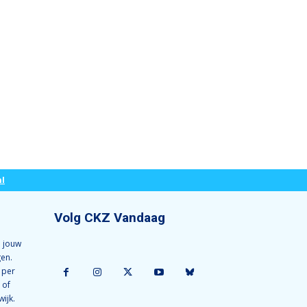
l
Volg CKZ Vandaag
 jouw
gen.
 per
 of
wijk.