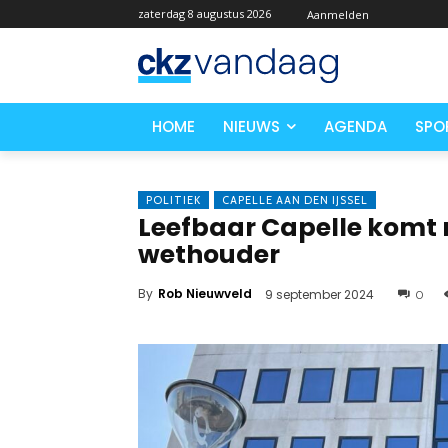
zaterdag 8 augustus 2026
Aanmelden
HOME
NIEUWS
AGENDA
SPO
POLITIEK
CAPELLE AAN DEN IJSSEL
Leefbaar Capelle komt 
wethouder
By
Rob Nieuwveld
9 september 2024
0