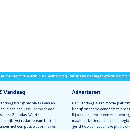
met de redactie van CKZ Vandaag! Mail:
redactie@ckzvandaag.n
Z Vandaag
Adverteren
andaag brengt het nieuws van en
CKZ Vandaag is een mooie plek om
apelle aan den IJssel, Krimpen aan
bedrijf onder de aandacht te bren
Jssel en Zuidplas. Wij zijn
Bij ons kun je voor een vast bedrag
ankelijk. Het redactieteam bestaat
maand adverteren in de hele regio,
ensen met een passie voor nieuws
gericht op een specifieke plaats of 