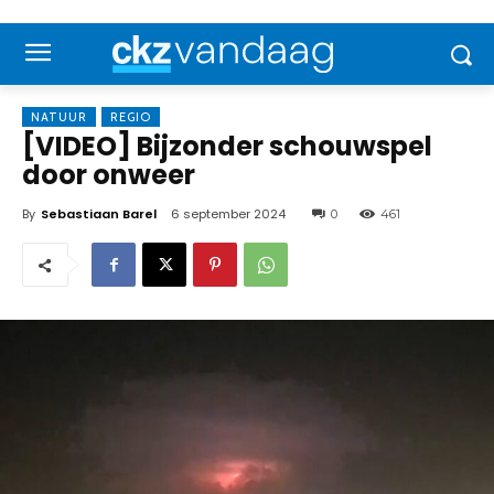
NATUUR
REGIO
[VIDEO] Bijzonder schouwspel
door onweer
By
Sebastiaan Barel
6 september 2024
0
461