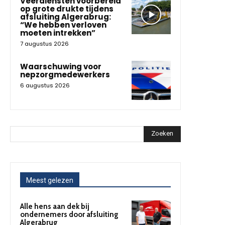
Veerdiensten voorbereid
op grote drukte tijdens
afsluiting Algerabrug:
“We hebben verloven
moeten intrekken”
7 augustus 2026
Waarschuwing voor
nepzorgmedewerkers
6 augustus 2026
Zoeken
Meest gelezen
Alle hens aan dek bij
ondernemers door afsluiting
Algerabrug