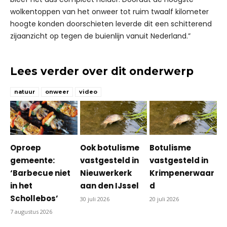
wolkentoppen van het onweer tot ruim twaalf kilometer
hoogte konden doorschieten leverde dit een schitterend
zijaanzicht op tegen de buienlijn vanuit Nederland.”
Lees verder over dit onderwerp
natuur
onweer
video
Oproep
Ook botulisme
Botulisme
gemeente:
vastgesteld in
vastgesteld in
‘Barbecue niet
Nieuwerkerk
Krimpenerwaar
in het
aan den IJssel
d
Schollebos’
30 juli 2026
20 juli 2026
7 augustus 2026