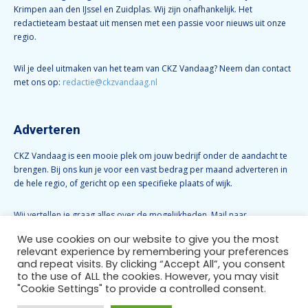
Krimpen aan den IJssel en Zuidplas. Wij zijn onafhankelijk. Het
redactieteam bestaat uit mensen met een passie voor nieuws uit onze
regio.
Wil je deel uitmaken van het team van CKZ Vandaag? Neem dan contact
met ons op:
redactie@ckzvandaag.nl
Adverteren
CKZ Vandaag is een mooie plek om jouw bedrijf onder de aandacht te
brengen. Bij ons kun je voor een vast bedrag per maand adverteren in
de hele regio, of gericht op een specifieke plaats of wijk.
Wij vertellen je graag alles over de mogelijkheden. Mail naar
info@ckzvandaag.nl
We use cookies on our website to give you the most
relevant experience by remembering your preferences
and repeat visits. By clicking “Accept All”, you consent
Volg CKZ Vandaag
to the use of ALL the cookies. However, you may visit
"Cookie Settings" to provide a controlled consent.