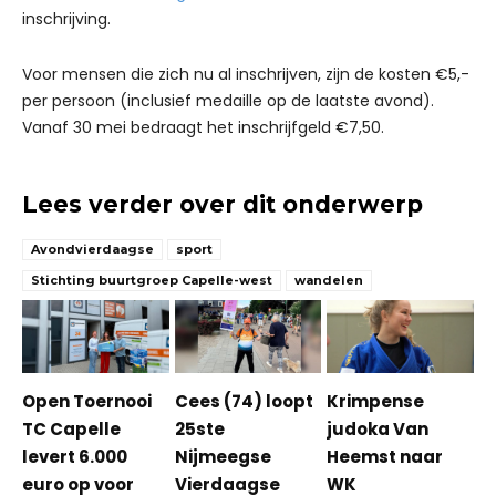
inschrijving.
Voor mensen die zich nu al inschrijven, zijn de kosten €5,-
per persoon (inclusief medaille op de laatste avond).
Vanaf 30 mei bedraagt het inschrijfgeld €7,50.
Lees verder over dit onderwerp
Avondvierdaagse
sport
Stichting buurtgroep Capelle-west
wandelen
Open Toernooi
Cees (74) loopt
Krimpense
TC Capelle
25ste
judoka Van
levert 6.000
Nijmeegse
Heemst naar
euro op voor
Vierdaagse
WK