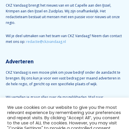
CKZ Vandaag brengt het nieuws van en uit Capelle aan den IJssel,
Krimpen aan den IJssel en Zuidplas. Wij zijn onafhankelijk. Het
redactieteam bestaat uit mensen met een passie voor nieuws uit onze
regio.
Wil je deel uitmaken van het team van CKZ Vandaag? Neem dan contact
met ons op:
redactie@ckzvandaag.nl
Adverteren
CKZ Vandaag is een mooie plek om jouw bedrijf onder de aandacht te
brengen. Bij ons kun je voor een vast bedrag per maand adverteren in
de hele regio, of gericht op een specifieke plaats of wijk.
Wij vertellen je graag alles over de mogelijkheden. Mail naar
info@ckzvandaag.nl
We use cookies on our website to give you the most
relevant experience by remembering your preferences
and repeat visits. By clicking “Accept All”, you consent
Volg CKZ Vandaag
to the use of ALL the cookies. However, you may visit
"Cookie Settings" to provide a controlled consent.