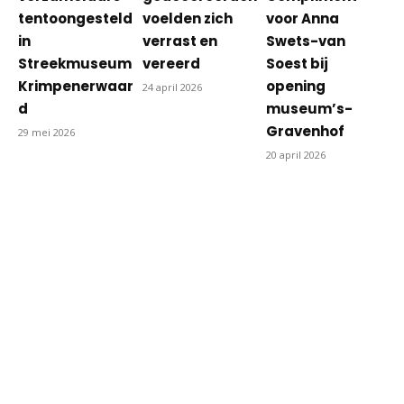
tentoongesteld
voelden zich
voor Anna
in
verrast en
Swets-van
Streekmuseum
vereerd
Soest bij
Krimpenerwaar
opening
24 april 2026
d
museum’s-
Gravenhof
29 mei 2026
20 april 2026