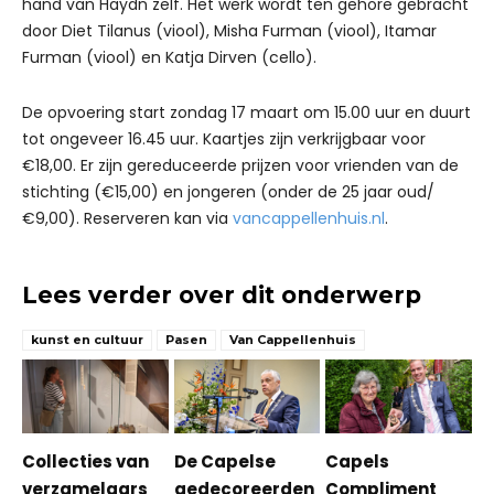
hand van Haydn zelf. Het werk wordt ten gehore gebracht
door Diet Tilanus (viool), Misha Furman (viool), Itamar
Furman (viool) en Katja Dirven (cello).
De opvoering start zondag 17 maart om 15.00 uur en duurt
tot ongeveer 16.45 uur. Kaartjes zijn verkrijgbaar voor
€18,00. Er zijn gereduceerde prijzen voor vrienden van de
stichting (€15,00) en jongeren (onder de 25 jaar oud/
€9,00). Reserveren kan via
vancappellenhuis.nl
.
Lees verder over dit onderwerp
kunst en cultuur
Pasen
Van Cappellenhuis
Collecties van
De Capelse
Capels
verzamelaars
gedecoreerden
Compliment